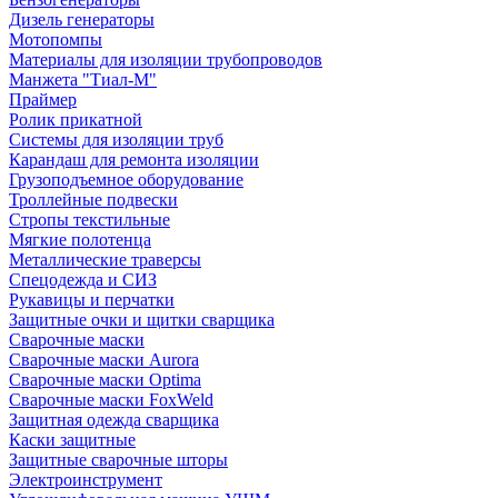
Дизель генераторы
Мотопомпы
Материалы для изоляции трубопроводов
Манжета "Тиал-М"
Праймер
Ролик прикатной
Системы для изоляции труб
Карандаш для ремонта изоляции
Грузоподъемное оборудование
Троллейные подвески
Стропы текстильные
Мягкие полотенца
Металлические траверсы
Спецодежда и СИЗ
Рукавицы и перчатки
Защитные очки и щитки сварщика
Сварочные маски
Сварочные маски Aurora
Сварочные маски Optima
Сварочные маски FoxWeld
Защитная одежда сварщика
Каски защитные
Защитные сварочные шторы
Электроинструмент