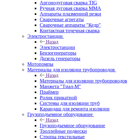
Аргонодуговая сварка TIG
Ручная дуговая сварка ММА
Аппараты плазменной резки
Сварочные агрегаты
Сварочные аппараты "Кедр"
Контактная точечная сварка
Электростанции
Назад
Электростанции
Бензогенераторы
Дизель генераторы
Мотопомпы
Материалы для изоляции трубопроводов
Назад
Материалы для изоляции трубопроводов
Манжета "Тиал-М"
Праймер
Ролик прикатной
Системы для изоляции труб
Карандаш для ремонта изоляции
Грузоподъемное оборудование
Назад
Грузоподъемное оборудование
Троллейные подвески
Стропы текстильные