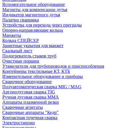
Вспомогательное оборудование
Магниты для компенсации дутья
Индикатор магнитного дутья
Палатки сварщика
Устройства для перехода через преграды
Опорно-направляющие кольца
Манжеты
Кольца СПЕЙСЕР
Защитные укрытия для манжет
Скальный лист
Подогреватель стыков труб
Очистные поршни
Утяжелители для трубопроводов и приспособления
Контейнеры текстильные КТ, КТБ
Измерительное оборудование и приборы
Сварочное оборудование
Полуавтоматическая сварка MIG / MAG
Аргонодуговая сварка TIG
Ручная дуговая сварка ММА
Аппараты плазменной резки
Сварочные агрегаты
Сварочные аппараты "Кедр"
Контактная точечная сварка
Электростанции
Бензогенераторы