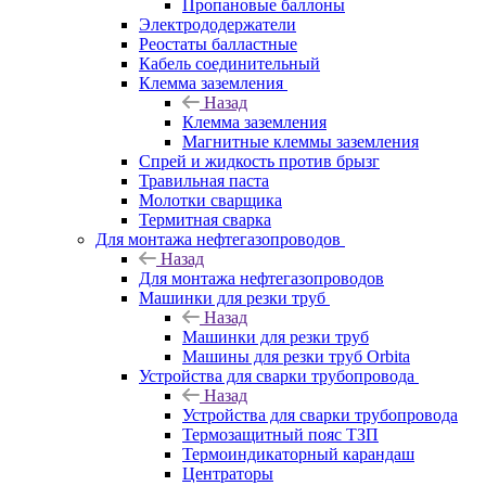
Пропановые баллоны
Электрододержатели
Реостаты балластные
Кабель соединительный
Клемма заземления
Назад
Клемма заземления
Магнитные клеммы заземления
Спрей и жидкость против брызг
Травильная паста
Молотки сварщика
Термитная сварка
Для монтажа нефтегазопроводов
Назад
Для монтажа нефтегазопроводов
Машинки для резки труб
Назад
Машинки для резки труб
Машины для резки труб Orbita
Устройства для сварки трубопровода
Назад
Устройства для сварки трубопровода
Термозащитный пояс ТЗП
Термоиндикаторный карандаш
Центраторы