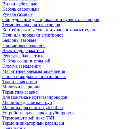
Вилки кабельные
Кабель сварочный
Рукава газовые
Оборудование для прокалки и сушки электродов
Термопеналы для электродов
Контейнеры для сушки и хранения электродов
Печи для прокалки электродов
Баллоны газовые
Пропановые баллоны
Электрододержатели
Реостаты балластные
Кабель соединительный
Клемма заземления
Магнитные клеммы заземления
Спрей и жидкость против брызг
Травильная паста
Молотки сварщика
Термитная сварка
Для монтажа нефтегазопроводов
Машинки для резки труб
Машины для резки труб Orbita
Устройства для сварки трубопровода
Термозащитный пояс ТЗП
Термоиндикаторный карандаш
Центраторы