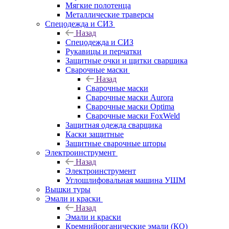
Мягкие полотенца
Металлические траверсы
Спецодежда и СИЗ
Назад
Спецодежда и СИЗ
Рукавицы и перчатки
Защитные очки и щитки сварщика
Сварочные маски
Назад
Сварочные маски
Сварочные маски Aurora
Сварочные маски Optima
Сварочные маски FoxWeld
Защитная одежда сварщика
Каски защитные
Защитные сварочные шторы
Электроинструмент
Назад
Электроинструмент
Углошлифовальная машина УШМ
Вышки туры
Эмали и краски
Назад
Эмали и краски
Кремнийорганические эмали (КО)