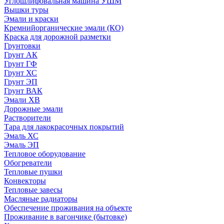
Углошлифовальная машина УШМ
Вышки туры
Эмали и краски
Кремнийорганические эмали (КО)
Краска для дорожной разметки
Грунтовки
Грунт АК
Грунт ГФ
Грунт ХС
Грунт ЭП
Грунт ВАК
Эмали ХВ
Дорожные эмали
Растворители
Тара для лакокрасочных покрытий
Эмаль ХС
Эмаль ЭП
Тепловое оборудование
Обогреватели
Тепловые пушки
Конвекторы
Тепловые завесы
Масляные радиаторы
Обеспечение проживания на объекте
Проживание в вагончике (бытовке)