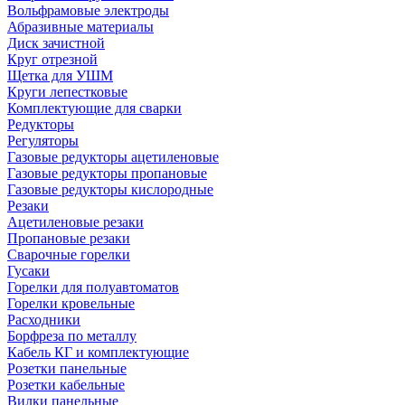
Вольфрамовые электроды
Абразивные материалы
Диск зачистной
Круг отрезной
Щетка для УШМ
Круги лепестковые
Комплектующие для сварки
Редукторы
Регуляторы
Газовые редукторы ацетиленовые
Газовые редукторы пропановые
Газовые редукторы кислородные
Резаки
Ацетиленовые резаки
Пропановые резаки
Сварочные горелки
Гусаки
Горелки для полуавтоматов
Горелки кровельные
Расходники
Борфреза по металлу
Кабель КГ и комплектующие
Розетки панельные
Розетки кабельные
Вилки панельные