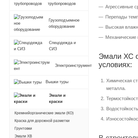
трубопроводов
Агрессивные ср
Перепады темпе
Грузоподъемное
оборудование
Высокая влажн
Механические н
Спецодежда и
СИЗ
Эмали ХС о
условиях:
Электроинструмент
Химическая ст
Вышки туры
металла.
Эмали и
Термостойкост
краски
Водостойкость
Кремнийорганические эмали (КО)
Износостойкос
Краска для дорожной разметки
Грунтовки
В строител
Эмали ХВ