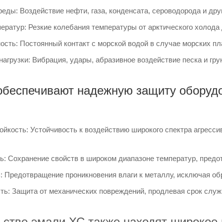
еды: Воздействие нефти, газа, конденсата, сероводорода и дру
ратур: Резкие колебания температуры от арктического холода 
ость: Постоянный контакт с морской водой в случае морских п
агрузки: Вибрация, удары, абразивное воздействие песка и гру
беспечивают надежную защиту оборудов
ойкость: Устойчивость к воздействию широкого спектра агресс
ь: Сохранение свойств в широком диапазоне температур, предо
: Предотвращение проникновения влаги к металлу, исключая об
ть: Защита от механических повреждений, продлевая срок слу
ьстве эмали ХС также находят широкое