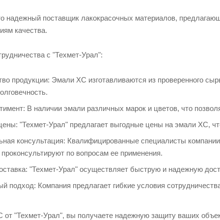
это надежный поставщик лакокрасочных материалов, предлага
иям качества.
рудничества с "Техмет-Урал":
во продукции: Эмали ХС изготавливаются из проверенного сырь
олговечность.
тимент: В наличии эмали различных марок и цветов, что позво
ены: "Техмет-Урал" предлагает выгодные цены на эмали ХС, чт
ная консультация: Квалифицированные специалисты компании
 проконсультируют по вопросам ее применения.
оставка: "Техмет-Урал" осуществляет быструю и надежную дост
й подход: Компания предлагает гибкие условия сотрудничества
 от "Техмет-Урал", вы получаете надежную защиту ваших объект