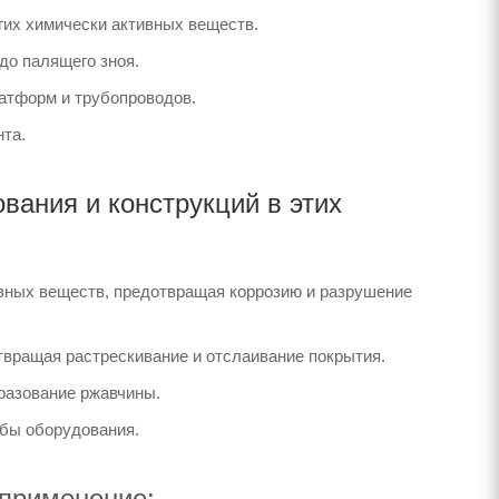
гих химически активных веществ.
до палящего зноя.
латформ и трубопроводов.
нта.
ания и конструкций в этих
ивных веществ, предотвращая коррозию и разрушение
твращая растрескивание и отслаивание покрытия.
разование ржавчины.
жбы оборудования.
 применение: