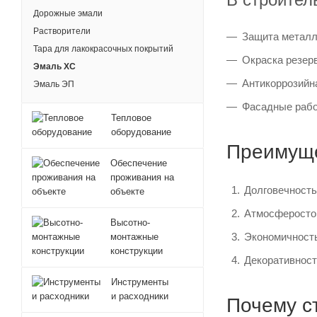
Дорожные эмали
Растворители
Защита металл
Тара для лакокрасочных покрытий
Окраска резерв
Эмаль ХС
Антикоррозийн
Эмаль ЭП
Фасадные рабо
Тепловое
оборудование
Преимуще
Обеспечение
проживания на
Долговечность
объекте
Атмосферостой
Высотно-
Экономичность
монтажные
конструкции
Декоративност
Инструменты
и расходники
Почему с