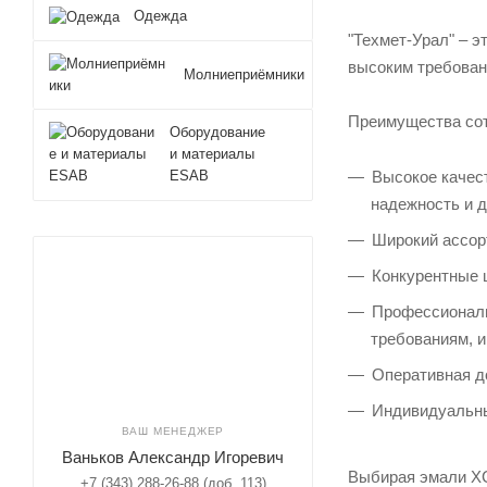
Одежда
"Техмет-Урал" – 
высоким требован
Молниеприёмники
Преимущества сот
Оборудование
и материалы
Высокое качест
ESAB
надежность и д
Широкий ассор
Конкурентные ц
Профессиональ
требованиям, и
Оперативная д
Индивидуальны
ВАШ МЕНЕДЖЕР
Ваньков Александр Игоревич
Выбирая эмали ХС
+7 (343) 288-26-88 (доб. 113)