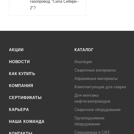
газопровод "Сила Сибири -
2"?
АКЦИИ
КАТАЛОГ
НОВОСТИ
Изоляция
Сварочные материалы
КАК КУПИТЬ
Абразивные материалы
КОМПАНИЯ
Комплектующие для сварки
Для монтажа
СЕРТИФИКАТЫ
нефтегазопроводов
КАРЬЕРА
Сварочное оборудование
Грузоподъемное
НАША КОМАНДА
оборудование
Спецодежда и СИЗ
КОНТАКТЫ