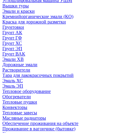
Углошлифовальная машина УШМ
Вышки туры
Эмали и краски
Кремнийорганические эмали (КО)
Краска для дорожной разметки
Грунтовки
Грунт АК
Грунт ГФ
Грунт ХС
Грунт ЭП
Грунт ВАК
Эмали ХВ
Дорожные эмали
Растворители
Тара для лакокрасочных покрытий
Эмаль ХС
Эмаль ЭП
Тепловое оборудование
Обогреватели
Тепловые пушки
Конвекторы
Тепловые завесы
Масляные радиаторы
Обеспечение проживания на объекте
Проживание в вагончике (бытовке)