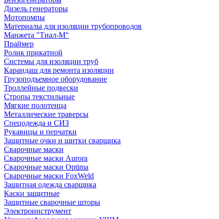
Дизель генераторы
Мотопомпы
Материалы для изоляции трубопроводов
Манжета "Тиал-М"
Праймер
Ролик прикатной
Системы для изоляции труб
Карандаш для ремонта изоляции
Грузоподъемное оборудование
Троллейные подвески
Стропы текстильные
Мягкие полотенца
Металлические траверсы
Спецодежда и СИЗ
Рукавицы и перчатки
Защитные очки и щитки сварщика
Сварочные маски
Сварочные маски Aurora
Сварочные маски Optima
Сварочные маски FoxWeld
Защитная одежда сварщика
Каски защитные
Защитные сварочные шторы
Электроинструмент