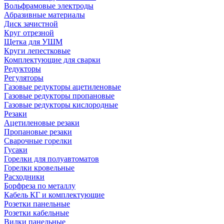
Вольфрамовые электроды
Абразивные материалы
Диск зачистной
Круг отрезной
Щетка для УШМ
Круги лепестковые
Комплектующие для сварки
Редукторы
Регуляторы
Газовые редукторы ацетиленовые
Газовые редукторы пропановые
Газовые редукторы кислородные
Резаки
Ацетиленовые резаки
Пропановые резаки
Сварочные горелки
Гусаки
Горелки для полуавтоматов
Горелки кровельные
Расходники
Борфреза по металлу
Кабель КГ и комплектующие
Розетки панельные
Розетки кабельные
Вилки панельные