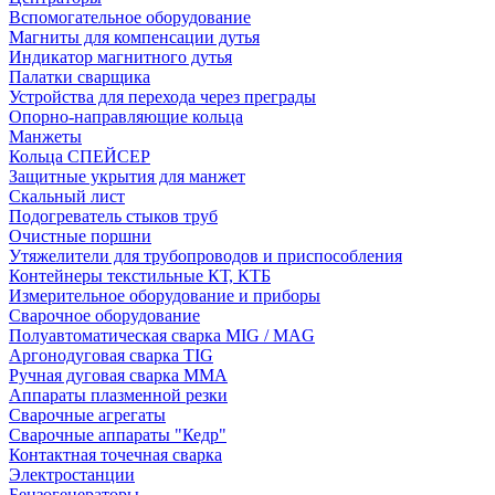
Вспомогательное оборудование
Магниты для компенсации дутья
Индикатор магнитного дутья
Палатки сварщика
Устройства для перехода через преграды
Опорно-направляющие кольца
Манжеты
Кольца СПЕЙСЕР
Защитные укрытия для манжет
Скальный лист
Подогреватель стыков труб
Очистные поршни
Утяжелители для трубопроводов и приспособления
Контейнеры текстильные КТ, КТБ
Измерительное оборудование и приборы
Сварочное оборудование
Полуавтоматическая сварка MIG / MAG
Аргонодуговая сварка TIG
Ручная дуговая сварка ММА
Аппараты плазменной резки
Сварочные агрегаты
Сварочные аппараты "Кедр"
Контактная точечная сварка
Электростанции
Бензогенераторы