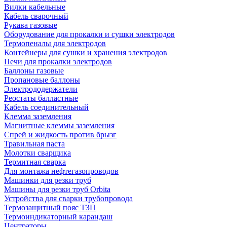
Вилки кабельные
Кабель сварочный
Рукава газовые
Оборудование для прокалки и сушки электродов
Термопеналы для электродов
Контейнеры для сушки и хранения электродов
Печи для прокалки электродов
Баллоны газовые
Пропановые баллоны
Электрододержатели
Реостаты балластные
Кабель соединительный
Клемма заземления
Магнитные клеммы заземления
Спрей и жидкость против брызг
Травильная паста
Молотки сварщика
Термитная сварка
Для монтажа нефтегазопроводов
Машинки для резки труб
Машины для резки труб Orbita
Устройства для сварки трубопровода
Термозащитный пояс ТЗП
Термоиндикаторный карандаш
Центраторы