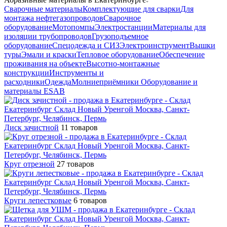
Сварочные материалы
Комплектующие для сварки
Для
монтажа нефтегазопроводов
Сварочное
оборудование
Мотопомпы
Электростанции
Материалы для
изоляции трубопроводов
Грузоподъемное
оборудование
Спецодежда и СИЗ
Электроинструмент
Вышки
туры
Эмали и краски
Тепловое оборудование
Обеспечение
проживания на объекте
Высотно-монтажные
конструкции
Инструменты и
расходники
Одежда
Молниеприёмники
Оборудование и
материалы ESAB
Диск зачистной
11 товаров
Круг отрезной
27 товаров
Круги лепестковые
6 товаров