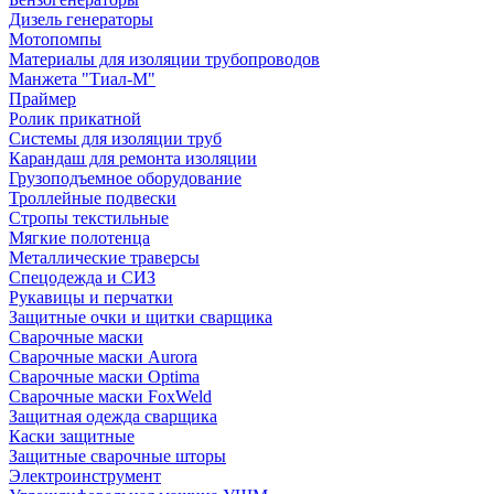
Дизель генераторы
Мотопомпы
Материалы для изоляции трубопроводов
Манжета "Тиал-М"
Праймер
Ролик прикатной
Системы для изоляции труб
Карандаш для ремонта изоляции
Грузоподъемное оборудование
Троллейные подвески
Стропы текстильные
Мягкие полотенца
Металлические траверсы
Спецодежда и СИЗ
Рукавицы и перчатки
Защитные очки и щитки сварщика
Сварочные маски
Сварочные маски Aurora
Сварочные маски Optima
Сварочные маски FoxWeld
Защитная одежда сварщика
Каски защитные
Защитные сварочные шторы
Электроинструмент