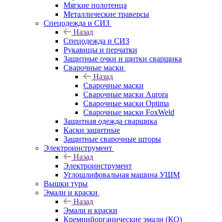
Мягкие полотенца
Металлические траверсы
Спецодежда и СИЗ
Назад
Спецодежда и СИЗ
Рукавицы и перчатки
Защитные очки и щитки сварщика
Сварочные маски
Назад
Сварочные маски
Сварочные маски Aurora
Сварочные маски Optima
Сварочные маски FoxWeld
Защитная одежда сварщика
Каски защитные
Защитные сварочные шторы
Электроинструмент
Назад
Электроинструмент
Углошлифовальная машина УШМ
Вышки туры
Эмали и краски
Назад
Эмали и краски
Кремнийорганические эмали (КО)