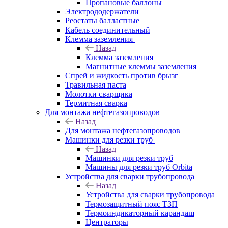
Пропановые баллоны
Электрододержатели
Реостаты балластные
Кабель соединительный
Клемма заземления
Назад
Клемма заземления
Магнитные клеммы заземления
Спрей и жидкость против брызг
Травильная паста
Молотки сварщика
Термитная сварка
Для монтажа нефтегазопроводов
Назад
Для монтажа нефтегазопроводов
Машинки для резки труб
Назад
Машинки для резки труб
Машины для резки труб Orbita
Устройства для сварки трубопровода
Назад
Устройства для сварки трубопровода
Термозащитный пояс ТЗП
Термоиндикаторный карандаш
Центраторы