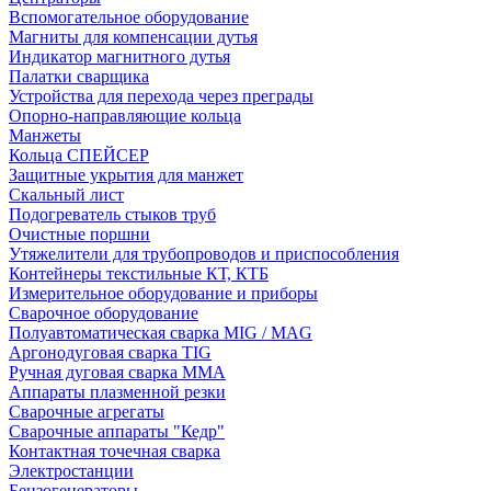
Вспомогательное оборудование
Магниты для компенсации дутья
Индикатор магнитного дутья
Палатки сварщика
Устройства для перехода через преграды
Опорно-направляющие кольца
Манжеты
Кольца СПЕЙСЕР
Защитные укрытия для манжет
Скальный лист
Подогреватель стыков труб
Очистные поршни
Утяжелители для трубопроводов и приспособления
Контейнеры текстильные КТ, КТБ
Измерительное оборудование и приборы
Сварочное оборудование
Полуавтоматическая сварка MIG / MAG
Аргонодуговая сварка TIG
Ручная дуговая сварка ММА
Аппараты плазменной резки
Сварочные агрегаты
Сварочные аппараты "Кедр"
Контактная точечная сварка
Электростанции
Бензогенераторы