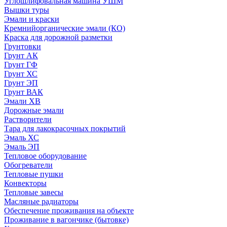
Углошлифовальная машина УШМ
Вышки туры
Эмали и краски
Кремнийорганические эмали (КО)
Краска для дорожной разметки
Грунтовки
Грунт АК
Грунт ГФ
Грунт ХС
Грунт ЭП
Грунт ВАК
Эмали ХВ
Дорожные эмали
Растворители
Тара для лакокрасочных покрытий
Эмаль ХС
Эмаль ЭП
Тепловое оборудование
Обогреватели
Тепловые пушки
Конвекторы
Тепловые завесы
Масляные радиаторы
Обеспечение проживания на объекте
Проживание в вагончике (бытовке)