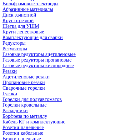
Вольфрамовые электроды
Абразивные материалы
Диск зачистной
Круг отрезной
Щетка для УШМ
Круги лепестковые
Комплектующие для сварки
Редукторы
Регуляторы
Газовые редукторы ацетиленовые
Газовые редукторы пропановые
Газовые редукторы кислородные
Резаки
Ацетиленовые резаки
Пропановые резаки
Сварочные горелки
Гусаки
Горелки для полуавтоматов
Горелки кровельные
Расходники
Борфреза по металлу
Кабель КГ и комплектующие
Розетки панельные
Розетки кабельные
Вилки панельные