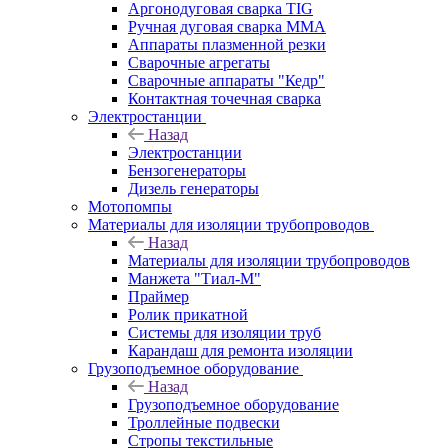
Аргонодуговая сварка TIG
Ручная дуговая сварка ММА
Аппараты плазменной резки
Сварочные агрегаты
Сварочные аппараты "Кедр"
Контактная точечная сварка
Электростанции
Назад
Электростанции
Бензогенераторы
Дизель генераторы
Мотопомпы
Материалы для изоляции трубопроводов
Назад
Материалы для изоляции трубопроводов
Манжета "Тиал-М"
Праймер
Ролик прикатной
Системы для изоляции труб
Карандаш для ремонта изоляции
Грузоподъемное оборудование
Назад
Грузоподъемное оборудование
Троллейные подвески
Стропы текстильные