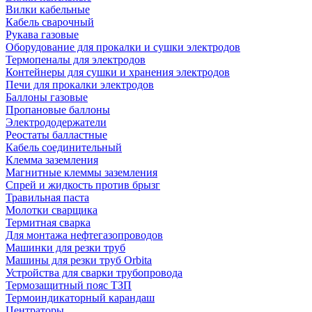
Вилки кабельные
Кабель сварочный
Рукава газовые
Оборудование для прокалки и сушки электродов
Термопеналы для электродов
Контейнеры для сушки и хранения электродов
Печи для прокалки электродов
Баллоны газовые
Пропановые баллоны
Электрододержатели
Реостаты балластные
Кабель соединительный
Клемма заземления
Магнитные клеммы заземления
Спрей и жидкость против брызг
Травильная паста
Молотки сварщика
Термитная сварка
Для монтажа нефтегазопроводов
Машинки для резки труб
Машины для резки труб Orbita
Устройства для сварки трубопровода
Термозащитный пояс ТЗП
Термоиндикаторный карандаш
Центраторы