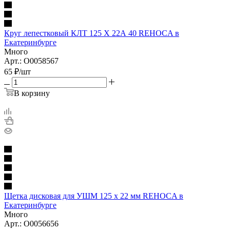
Круг лепестковый КЛТ 125 Х 22А 40 REHOCA в
Екатеринбурге
Много
Арт.: O0058567
65
₽
/шт
В корзину
Щетка дисковая для УШМ 125 x 22 мм REHOCA в
Екатеринбурге
Много
Арт.: О0056656