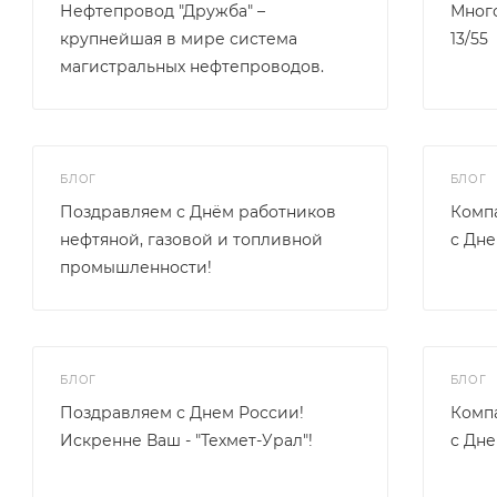
Нефтепровод "Дружба" –
Мног
крупнейшая в мире система
13/55
магистральных нефтепроводов.
БЛОГ
БЛОГ
Поздравляем с Днём работников
Компа
нефтяной, газовой и топливной
с Дне
промышленности!
БЛОГ
БЛОГ
Поздравляем с Днем России!
Компа
Искренне Ваш - "Техмет-Урал"!
с Дне