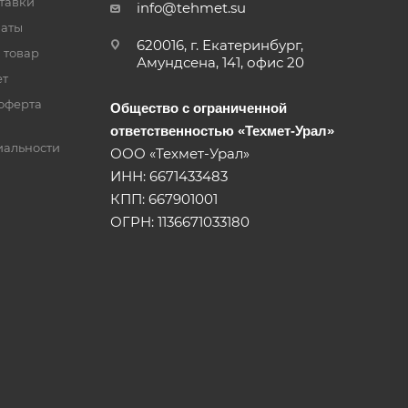
тавки
info@tehmet.su
латы
620016, г. Екатеринбург,
 товар
Амундсена, 141, офис 20
ет
оферта
Общество с ограниченной
ответственностью «Техмет-Урал»
альности
ООО «Техмет-Урал»
ИНН: 6671433483
КПП: 667901001
ОГРН: 1136671033180