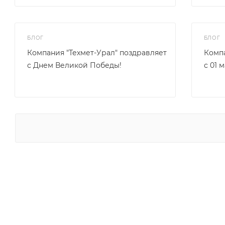
БЛОГ
БЛОГ
Компания "Техмет-Урал" поздравляет
Компа
с Днем Великой Победы!
с 01 м