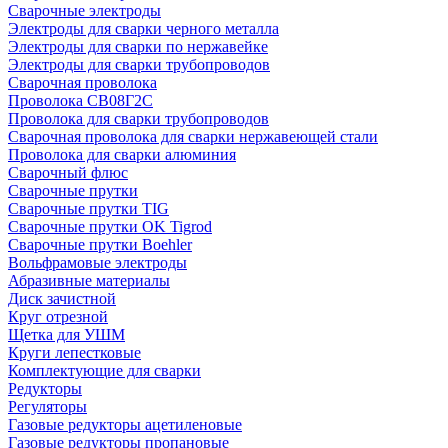
Сварочные электроды
Электроды для сварки черного металла
Электроды для сварки по нержавейке
Электроды для сварки трубопроводов
Сварочная проволока
Проволока СВ08Г2С
Проволока для сварки трубопроводов
Сварочная проволока для сварки нержавеющей стали
Проволока для сварки алюминия
Сварочный флюс
Сварочные прутки
Сварочные прутки TIG
Сварочные прутки OK Tigrod
Сварочные прутки Boehler
Вольфрамовые электроды
Абразивные материалы
Диск зачистной
Круг отрезной
Щетка для УШМ
Круги лепестковые
Комплектующие для сварки
Редукторы
Регуляторы
Газовые редукторы ацетиленовые
Газовые редукторы пропановые