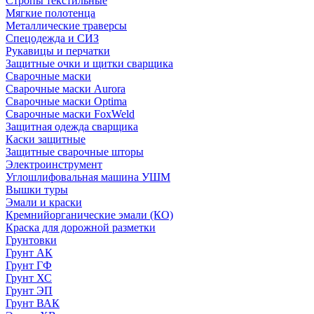
Стропы текстильные
Мягкие полотенца
Металлические траверсы
Спецодежда и СИЗ
Рукавицы и перчатки
Защитные очки и щитки сварщика
Сварочные маски
Сварочные маски Aurora
Сварочные маски Optima
Сварочные маски FoxWeld
Защитная одежда сварщика
Каски защитные
Защитные сварочные шторы
Электроинструмент
Углошлифовальная машина УШМ
Вышки туры
Эмали и краски
Кремнийорганические эмали (КО)
Краска для дорожной разметки
Грунтовки
Грунт АК
Грунт ГФ
Грунт ХС
Грунт ЭП
Грунт ВАК