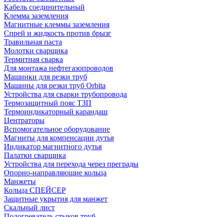
Кабель соединительный
Клемма заземления
Магнитные клеммы заземления
Спрей и жидкость против брызг
Травильная паста
Молотки сварщика
Термитная сварка
Для монтажа нефтегазопроводов
Машинки для резки труб
Машины для резки труб Orbita
Устройства для сварки трубопровода
Термозащитный пояс ТЗП
Термоиндикаторный карандаш
Центраторы
Вспомогательное оборудование
Магниты для компенсации дутья
Индикатор магнитного дутья
Палатки сварщика
Устройства для перехода через преграды
Опорно-направляющие кольца
Манжеты
Кольца СПЕЙСЕР
Защитные укрытия для манжет
Скальный лист
Подогреватель стыков труб