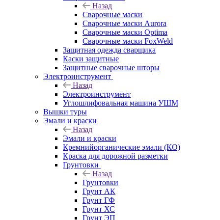
Назад
Сварочные маски
Сварочные маски Aurora
Сварочные маски Optima
Сварочные маски FoxWeld
Защитная одежда сварщика
Каски защитные
Защитные сварочные шторы
Электроинструмент
Назад
Электроинструмент
Углошлифовальная машина УШМ
Вышки туры
Эмали и краски
Назад
Эмали и краски
Кремнийорганические эмали (КО)
Краска для дорожной разметки
Грунтовки
Назад
Грунтовки
Грунт АК
Грунт ГФ
Грунт ХС
Грунт ЭП