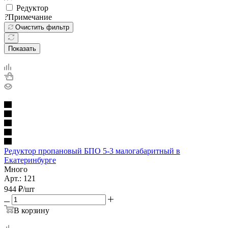
Редуктор
?
Примечание
Очистить фильтр
Показать
Редуктор пропановый БПО 5-3 малогабаритный в
Екатеринбурге
Много
Арт.: 121
944
₽
/шт
В корзину