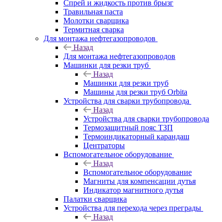
Спрей и жидкость против брызг
Травильная паста
Молотки сварщика
Термитная сварка
Для монтажа нефтегазопроводов
Назад
Для монтажа нефтегазопроводов
Машинки для резки труб
Назад
Машинки для резки труб
Машины для резки труб Orbita
Устройства для сварки трубопровода
Назад
Устройства для сварки трубопровода
Термозащитный пояс ТЗП
Термоиндикаторный карандаш
Центраторы
Вспомогательное оборудование
Назад
Вспомогательное оборудование
Магниты для компенсации дутья
Индикатор магнитного дутья
Палатки сварщика
Устройства для перехода через преграды
Назад