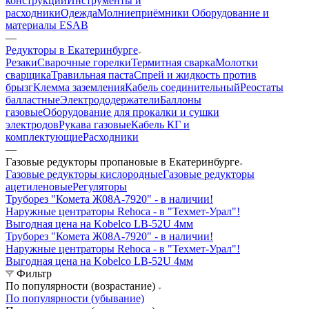
конструкции
Инструменты и
расходники
Одежда
Молниеприёмники
Оборудование и
материалы ESAB
—
Редукторы в Екатеринбурге
Резаки
Сварочные горелки
Термитная сварка
Молотки
сварщика
Травильная паста
Спрей и жидкость против
брызг
Клемма заземления
Кабель соединительный
Реостаты
балластные
Электрододержатели
Баллоны
газовые
Оборудование для прокалки и сушки
электродов
Рукава газовые
Кабель КГ и
комплектующие
Расходники
—
Газовые редукторы пропановые в Екатеринбурге
Газовые редукторы кислородные
Газовые редукторы
ацетиленовые
Регуляторы
Труборез "Комета Ж08А-7920" - в наличии!
Наружные центраторы Rehoca - в "Техмет-Урал"!
Выгодная цена на Kobelco LB-52U 4мм
Труборез "Комета Ж08А-7920" - в наличии!
Наружные центраторы Rehoca - в "Техмет-Урал"!
Выгодная цена на Kobelco LB-52U 4мм
Фильтр
По популярности (возрастание)
По популярности (убывание)