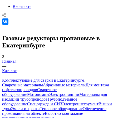
Вконтакте
Газовые редукторы пропановые в
Екатеринбурге
2
Главная
—
Каталог
—
Комплектующие для сварки в Екатеринбурге
Сварочные материалы
Абразивные материалы
Для монтажа
нефтегазопроводов
Сварочное
оборудование
Мотопомпы
Электростанции
Материалы для
изоляции трубопроводов
Грузоподъемное
оборудование
Спецодежда и СИЗ
Электроинструмент
Вышки
туры
Эмали и краски
Тепловое оборудование
Обеспечение
проживания на объекте
Высотно-монтажные