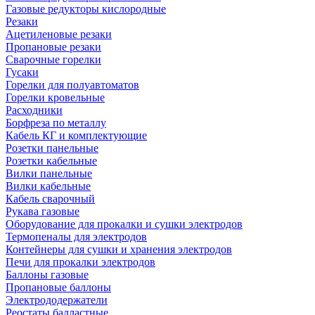
Газовые редукторы кислородные
Резаки
Ацетиленовые резаки
Пропановые резаки
Сварочные горелки
Гусаки
Горелки для полуавтоматов
Горелки кровельные
Расходники
Борфреза по металлу
Кабель КГ и комплектующие
Розетки панельные
Розетки кабельные
Вилки панельные
Вилки кабельные
Кабель сварочный
Рукава газовые
Оборудование для прокалки и сушки электродов
Термопеналы для электродов
Контейнеры для сушки и хранения электродов
Печи для прокалки электродов
Баллоны газовые
Пропановые баллоны
Электрододержатели
Реостаты балластные