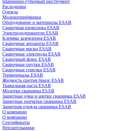
Шарнирно-губцевый инструмент
Расходники
Одежда
Молниеприёмники
Оборудование и материалы ESAB
Сварочная проволока ESAB
Электрододержатели ESAB
Клеммы заземления ESAB
Сварочные аппараты ESAB
Сварочные маски ESAB
Сварочные электроды ESAB
Сварочный флюс ESAB
Сварочные прутки ESAB
Сварочные горелки ESAB
Термопеналы ESAB
Жидкость против брызг ESAB
Травильная паста ESAB
Молотки сварщика ESAB
Защитные очки и щитки сварщика ESAB
Защитные перчатки сварщика ESAB
Защитная одежда сварщика ESAB
О компании
О компании
Сертификаты
Неплательщики