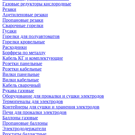
Газовые редукторы кислородные
Резаки
Ацетиленовые резаки
Пропановые резаки
Сварочные горелки
Гусаки
Горелки для полуавтоматов
Горелки кровельные
Расходники
Борфреза по металлу
Кабель КГ и комплектующие
Розетки панельные
Розетки кабельные
Вилки панельные
Вилки кабельные
Кабель сварочный
Рукава газовые
Оборудование для прокалки и сушки электродов
Термопеналы для электродов
Контейнеры для сушки и хранения электродов
Печи для прокалки электродов
Баллоны газовые
Пропановые баллоны
Электрододержатели
Реостаты балластные