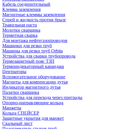
Кабель соединительный
Клемма заземления
Магнитные клеммы заземления
Спрей и жидкость против брызг
Травильная паста
Молотки сварщика
Термитная сварка
Для монтажа нефтегазопроводов
Машинки для резки труб
Машины для резки труб Orbita
Устройства для сварки трубопровода
Термозащитный пояс ТЗП
Термоиндикаторный карандаш
Центраторы
Вспомогательное оборудование
Магниты для компенсации дутья
Индикатор магнитного дутья
Палатки сварщика
Устройства для перехода через преграды
Опорно-направляющие кольца
Манжеты
Кольца СПЕЙСЕР
Защитные укрытия для манжет
Скальный лист
Подогреватель стыков труб