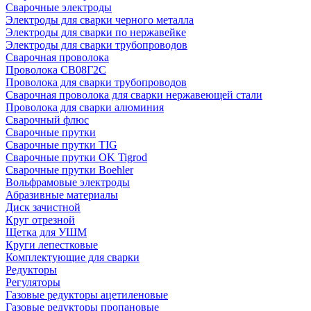
Сварочные электроды
Электроды для сварки черного металла
Электроды для сварки по нержавейке
Электроды для сварки трубопроводов
Сварочная проволока
Проволока СВ08Г2С
Проволока для сварки трубопроводов
Сварочная проволока для сварки нержавеющей стали
Проволока для сварки алюминия
Сварочный флюс
Сварочные прутки
Сварочные прутки TIG
Сварочные прутки OK Tigrod
Сварочные прутки Boehler
Вольфрамовые электроды
Абразивные материалы
Диск зачистной
Круг отрезной
Щетка для УШМ
Круги лепестковые
Комплектующие для сварки
Редукторы
Регуляторы
Газовые редукторы ацетиленовые
Газовые редукторы пропановые