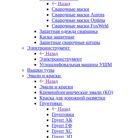
Назад
Сварочные маски
Сварочные маски Aurora
Сварочные маски Optima
Сварочные маски FoxWeld
Защитная одежда сварщика
Каски защитные
Защитные сварочные шторы
Электроинструмент
Назад
Электроинструмент
Углошлифовальная машина УШМ
Вышки туры
Эмали и краски
Назад
Эмали и краски
Кремнийорганические эмали (КО)
Краска для дорожной разметки
Грунтовки
Назад
Грунтовки
Грунт АК
Грунт ГФ
Грунт ХС
Грунт ЭП