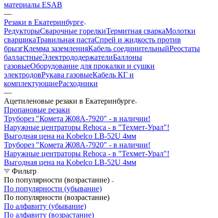
материалы ESAB
—
Резаки в Екатеринбурге
Редукторы
Сварочные горелки
Термитная сварка
Молотки
сварщика
Травильная паста
Спрей и жидкость против
брызг
Клемма заземления
Кабель соединительный
Реостаты
балластные
Электрододержатели
Баллоны
газовые
Оборудование для прокалки и сушки
электродов
Рукава газовые
Кабель КГ и
комплектующие
Расходники
—
Ацетиленовые резаки в Екатеринбурге
Пропановые резаки
Труборез "Комета Ж08А-7920" - в наличии!
Наружные центраторы Rehoca - в "Техмет-Урал"!
Выгодная цена на Kobelco LB-52U 4мм
Труборез "Комета Ж08А-7920" - в наличии!
Наружные центраторы Rehoca - в "Техмет-Урал"!
Выгодная цена на Kobelco LB-52U 4мм
Фильтр
По популярности (возрастание)
По популярности (убывание)
По популярности (возрастание)
По алфавиту (убывание)
По алфавиту (возрастание)