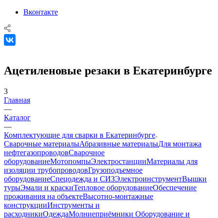
Вконтакте
Ацетиленовые резаки в Екатеринбурге
3
Главная
—
Каталог
—
Комплектующие для сварки в Екатеринбурге
Сварочные материалы
Абразивные материалы
Для монтажа
нефтегазопроводов
Сварочное
оборудование
Мотопомпы
Электростанции
Материалы для
изоляции трубопроводов
Грузоподъемное
оборудование
Спецодежда и СИЗ
Электроинструмент
Вышки
туры
Эмали и краски
Тепловое оборудование
Обеспечение
проживания на объекте
Высотно-монтажные
конструкции
Инструменты и
расходники
Одежда
Молниеприёмники
Оборудование и