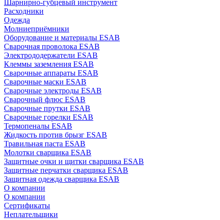
Шарнирно-губцевый инструмент
Расходники
Одежда
Молниеприёмники
Оборудование и материалы ESAB
Сварочная проволока ESAB
Электрододержатели ESAB
Клеммы заземления ESAB
Сварочные аппараты ESAB
Сварочные маски ESAB
Сварочные электроды ESAB
Сварочный флюс ESAB
Сварочные прутки ESAB
Сварочные горелки ESAB
Термопеналы ESAB
Жидкость против брызг ESAB
Травильная паста ESAB
Молотки сварщика ESAB
Защитные очки и щитки сварщика ESAB
Защитные перчатки сварщика ESAB
Защитная одежда сварщика ESAB
О компании
О компании
Сертификаты
Неплательщики