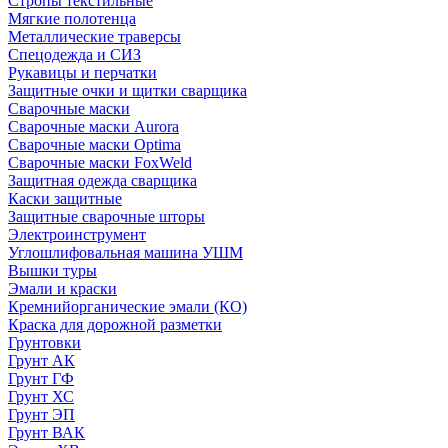
Стропы текстильные
Мягкие полотенца
Металлические траверсы
Спецодежда и СИЗ
Рукавицы и перчатки
Защитные очки и щитки сварщика
Сварочные маски
Сварочные маски Aurora
Сварочные маски Optima
Сварочные маски FoxWeld
Защитная одежда сварщика
Каски защитные
Защитные сварочные шторы
Электроинструмент
Углошлифовальная машина УШМ
Вышки туры
Эмали и краски
Кремнийорганические эмали (КО)
Краска для дорожной разметки
Грунтовки
Грунт АК
Грунт ГФ
Грунт ХС
Грунт ЭП
Грунт ВАК