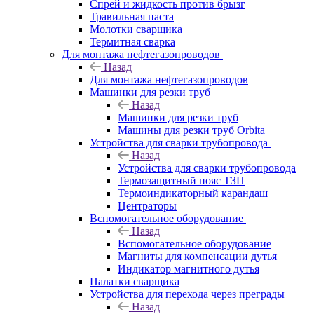
Спрей и жидкость против брызг
Травильная паста
Молотки сварщика
Термитная сварка
Для монтажа нефтегазопроводов
Назад
Для монтажа нефтегазопроводов
Машинки для резки труб
Назад
Машинки для резки труб
Машины для резки труб Orbita
Устройства для сварки трубопровода
Назад
Устройства для сварки трубопровода
Термозащитный пояс ТЗП
Термоиндикаторный карандаш
Центраторы
Вспомогательное оборудование
Назад
Вспомогательное оборудование
Магниты для компенсации дутья
Индикатор магнитного дутья
Палатки сварщика
Устройства для перехода через преграды
Назад