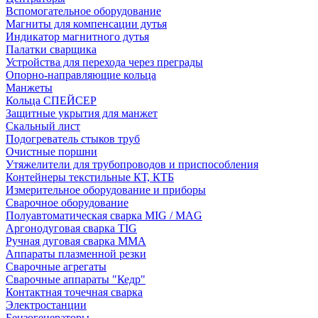
Вспомогательное оборудование
Магниты для компенсации дутья
Индикатор магнитного дутья
Палатки сварщика
Устройства для перехода через преграды
Опорно-направляющие кольца
Манжеты
Кольца СПЕЙСЕР
Защитные укрытия для манжет
Скальный лист
Подогреватель стыков труб
Очистные поршни
Утяжелители для трубопроводов и приспособления
Контейнеры текстильные КТ, КТБ
Измерительное оборудование и приборы
Сварочное оборудование
Полуавтоматическая сварка MIG / MAG
Аргонодуговая сварка TIG
Ручная дуговая сварка ММА
Аппараты плазменной резки
Сварочные агрегаты
Сварочные аппараты "Кедр"
Контактная точечная сварка
Электростанции
Бензогенераторы