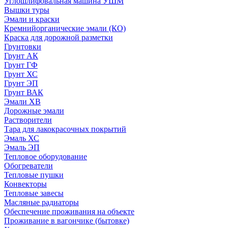
Углошлифовальная машина УШМ
Вышки туры
Эмали и краски
Кремнийорганические эмали (КО)
Краска для дорожной разметки
Грунтовки
Грунт АК
Грунт ГФ
Грунт ХС
Грунт ЭП
Грунт ВАК
Эмали ХВ
Дорожные эмали
Растворители
Тара для лакокрасочных покрытий
Эмаль ХС
Эмаль ЭП
Тепловое оборудование
Обогреватели
Тепловые пушки
Конвекторы
Тепловые завесы
Масляные радиаторы
Обеспечение проживания на объекте
Проживание в вагончике (бытовке)