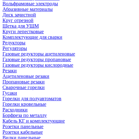
Вольфрамовые электроды
Абразивные материалы
Диск зачистной
Круг отрезной
Щетка для УШМ
Круги лепестковые
Комплектующие для сварки
Редукторы
Регуляторы
Газовые редукторы ацетиленовые
Газовые редукторы пропановые
Газовые редукторы кислородные
Резаки
Ацетиленовые резаки
Пропановые резаки
Сварочные горелки
Гусаки
Горелки для полуавтоматов
Горелки кровельные
Расходники
Борфреза по металлу
Кабель КГ и комплектующие
Розетки панельные
Розетки кабельные
Вилки панельные