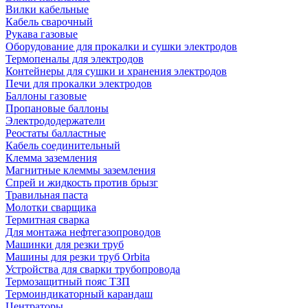
Вилки кабельные
Кабель сварочный
Рукава газовые
Оборудование для прокалки и сушки электродов
Термопеналы для электродов
Контейнеры для сушки и хранения электродов
Печи для прокалки электродов
Баллоны газовые
Пропановые баллоны
Электрододержатели
Реостаты балластные
Кабель соединительный
Клемма заземления
Магнитные клеммы заземления
Спрей и жидкость против брызг
Травильная паста
Молотки сварщика
Термитная сварка
Для монтажа нефтегазопроводов
Машинки для резки труб
Машины для резки труб Orbita
Устройства для сварки трубопровода
Термозащитный пояс ТЗП
Термоиндикаторный карандаш
Центраторы