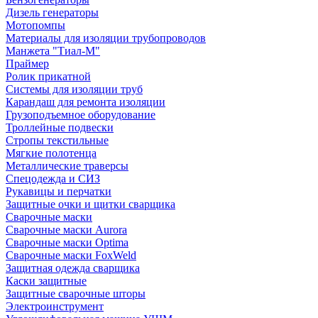
Дизель генераторы
Мотопомпы
Материалы для изоляции трубопроводов
Манжета "Тиал-М"
Праймер
Ролик прикатной
Системы для изоляции труб
Карандаш для ремонта изоляции
Грузоподъемное оборудование
Троллейные подвески
Стропы текстильные
Мягкие полотенца
Металлические траверсы
Спецодежда и СИЗ
Рукавицы и перчатки
Защитные очки и щитки сварщика
Сварочные маски
Сварочные маски Aurora
Сварочные маски Optima
Сварочные маски FoxWeld
Защитная одежда сварщика
Каски защитные
Защитные сварочные шторы
Электроинструмент