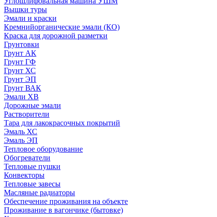
Углошлифовальная машина УШМ
Вышки туры
Эмали и краски
Кремнийорганические эмали (КО)
Краска для дорожной разметки
Грунтовки
Грунт АК
Грунт ГФ
Грунт ХС
Грунт ЭП
Грунт ВАК
Эмали ХВ
Дорожные эмали
Растворители
Тара для лакокрасочных покрытий
Эмаль ХС
Эмаль ЭП
Тепловое оборудование
Обогреватели
Тепловые пушки
Конвекторы
Тепловые завесы
Масляные радиаторы
Обеспечение проживания на объекте
Проживание в вагончике (бытовке)