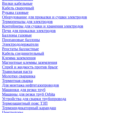
Вилки кабельные
Кабель сварочный
Рукава газовые
Оборудование для прокалки и сушки электродов
Термопеналы для электродов
Контейнеры для сушки и хранения электродов
Печи для прокалки электродов
Баллоны газовые
Пропановые баллоны
Электрододержатели
Реостаты балластные
Кабель соединительный
Клемма заземления
Магнитные клеммы заземления
Спрей и жидкость против брызг
Травильная паста
Молотки сварщика
Термитная сварка
Для монтажа нефтегазопроводов
Машинки для резки труб
Машины для резки труб Orbita
Устройства для сварки трубопровода
Термозащитный пояс ТЗП
Термоиндикаторный карандаш
Центраторы