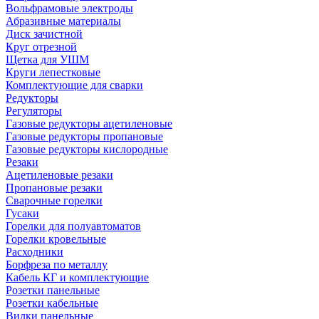
Вольфрамовые электроды
Абразивные материалы
Диск зачистной
Круг отрезной
Щетка для УШМ
Круги лепестковые
Комплектующие для сварки
Редукторы
Регуляторы
Газовые редукторы ацетиленовые
Газовые редукторы пропановые
Газовые редукторы кислородные
Резаки
Ацетиленовые резаки
Пропановые резаки
Сварочные горелки
Гусаки
Горелки для полуавтоматов
Горелки кровельные
Расходники
Борфреза по металлу
Кабель КГ и комплектующие
Розетки панельные
Розетки кабельные
Вилки панельные