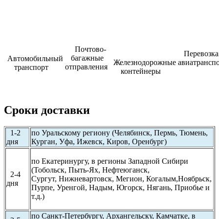
Почтово-
Перевозка
багажные
Автомобильный
Железнодорожные
авиатрансп
отправления
транспорт
контейнеры
Сроки доставки
1-2
по Уральскому региону (Челябинск, Пермь, Тюмень,
дня
Курган, Уфа, Ижевск, Киров, Оренбург)
по Екатеринургу, в регионы Западной Сибири
(Тобольск, Пыть-Ях, Нефтеюганск,
2-4
Сургут,
Нижневартовск, Мегион, Когалым,Ноябрьск,
дня
Пурпе, Уренгой, Надым, Югорск, Нягань, Приобье и
т.д.)
по Санкт-Петербургу, Архангельску, Камчатке, в