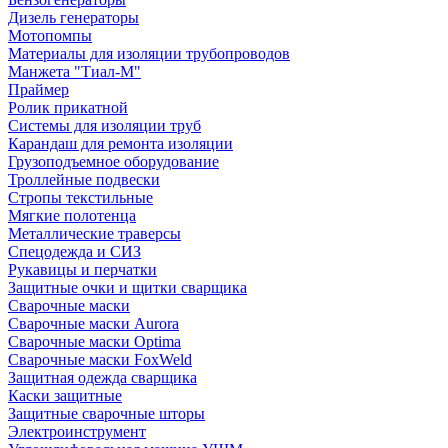
Дизель генераторы
Мотопомпы
Материалы для изоляции трубопроводов
Манжета "Тиал-М"
Праймер
Ролик прикатной
Системы для изоляции труб
Карандаш для ремонта изоляции
Грузоподъемное оборудование
Троллейные подвески
Стропы текстильные
Мягкие полотенца
Металлические траверсы
Спецодежда и СИЗ
Рукавицы и перчатки
Защитные очки и щитки сварщика
Сварочные маски
Сварочные маски Aurora
Сварочные маски Optima
Сварочные маски FoxWeld
Защитная одежда сварщика
Каски защитные
Защитные сварочные шторы
Электроинструмент