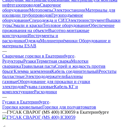
нефтегазопроводов
Сварочное
оборудование
Мотопомпы
Электростанции
Материалы для
изоляции трубопроводов
Грузоподъемное
оборудование
Спецодежда и СИЗ
Электроинструмент
Вышки
туры
Эмали и краски
Тепловое оборудование
Обеспечение
проживания на объекте
Высотно-монтажные
конструкции
Инструменты и
расходники
Одежда
Молниеприёмники
Оборудование и
материалы ESAB
—
Сварочные горелки в Екатеринбурге
Редукторы
Резаки
Термитная сварка
Молотки
сварщика
Травильная паста
Спрей и жидкость против
брызг
Клемма заземления
Кабель соединительный
Реостаты
балластные
Электрододержатели
Баллоны
газовые
Оборудование для прокалки и сушки
электродов
Рукава газовые
Кабель КГ и
комплектующие
Расходники
—
Гусаки в Екатеринбурге
Горелки кровельные
Горелки для полуавтоматов
—
ГУСАК СВАРОГ (MS 400) ICI0059 в Екатеринбурге