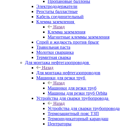
Пропановые баллоны
Электрододержатели
Реостаты балластные
Кабель соединительный
Клемма заземления
Назад
Клемма заземления
Магнитные клеммы заземления
Спрей и жидкость против брызг
Травильная паста
Молотки сварщика
Термитная сварка
Для монтажа нефтегазопроводов
Назад
Для монтажа нефтегазопроводов
Машинки для резки труб
Назад
Машинки для резки труб
Машины для резки труб Orbita
Устройства для сварки трубопровода
Назад
Устройства для сварки трубопровода
Термозащитный пояс ТЗП
Термоиндикаторный карандаш
Центраторы