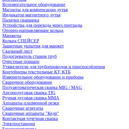
Вспомогательное оборудование
Магниты для компенсации дутья
Индикатор магнитного дутья
Палатки сварщика
Устройства для перехода через преграды
Опорно-направляющие кольца
Манжеты
Кольца СПЕЙСЕР
Защитные укрытия для манжет
Скальный лист
Подогреватель стыков труб
Очистные поршни
Утяжелители для трубопроводов и приспособления
Контейнеры текстильные КТ, КТБ
Измерительное оборудование и приборы
Сварочное оборудование
Полуавтоматическая сварка MIG / MAG
Аргонодуговая сварка TIG
Ручная дуговая сварка ММА
Аппараты плазменной резки
Сварочные агрегаты
Сварочные аппараты "Кедр"
Контактная точечная сварка
Электростанции
Бензогенераторы