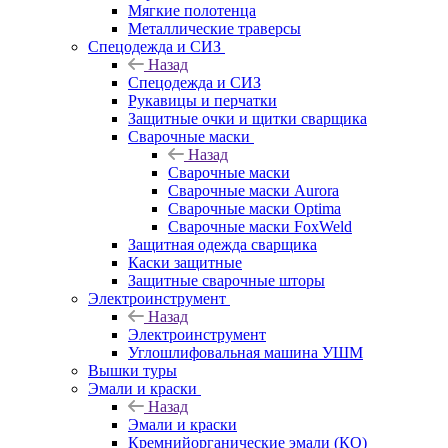
Мягкие полотенца
Металлические траверсы
Спецодежда и СИЗ
Назад
Спецодежда и СИЗ
Рукавицы и перчатки
Защитные очки и щитки сварщика
Сварочные маски
Назад
Сварочные маски
Сварочные маски Aurora
Сварочные маски Optima
Сварочные маски FoxWeld
Защитная одежда сварщика
Каски защитные
Защитные сварочные шторы
Электроинструмент
Назад
Электроинструмент
Углошлифовальная машина УШМ
Вышки туры
Эмали и краски
Назад
Эмали и краски
Кремнийорганические эмали (КО)