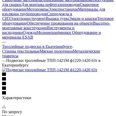
для сварки
Для монтажа нефтегазопроводов
Сварочное
оборудование
Мотопомпы
Электростанции
Материалы для
изоляции трубопроводов
Спецодежда и
СИЗ
Электроинструмент
Вышки туры
Эмали и краски
Тепловое
оборудование
Обеспечение проживания на объекте
Высотно-
монтажные конструкции
Инструменты и
расходники
Одежда
Молниеприёмники
Оборудование и
материалы ESAB
—
Троллейные подвески в Екатеринбурге
Стропы текстильные
Мягкие полотенца
Металлические
траверсы
—
Подвески троллейные ТПП-1421М ф1220-1420 63т в
Екатеринбурге
Характеристики
По запросу