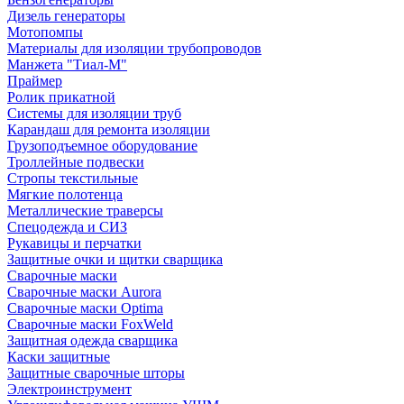
Дизель генераторы
Мотопомпы
Материалы для изоляции трубопроводов
Манжета "Тиал-М"
Праймер
Ролик прикатной
Системы для изоляции труб
Карандаш для ремонта изоляции
Грузоподъемное оборудование
Троллейные подвески
Стропы текстильные
Мягкие полотенца
Металлические траверсы
Спецодежда и СИЗ
Рукавицы и перчатки
Защитные очки и щитки сварщика
Сварочные маски
Сварочные маски Aurora
Сварочные маски Optima
Сварочные маски FoxWeld
Защитная одежда сварщика
Каски защитные
Защитные сварочные шторы
Электроинструмент