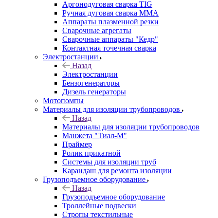
Аргонодуговая сварка TIG
Ручная дуговая сварка ММА
Аппараты плазменной резки
Сварочные агрегаты
Сварочные аппараты "Кедр"
Контактная точечная сварка
Электростанции
Назад
Электростанции
Бензогенераторы
Дизель генераторы
Мотопомпы
Материалы для изоляции трубопроводов
Назад
Материалы для изоляции трубопроводов
Манжета "Тиал-М"
Праймер
Ролик прикатной
Системы для изоляции труб
Карандаш для ремонта изоляции
Грузоподъемное оборудование
Назад
Грузоподъемное оборудование
Троллейные подвески
Стропы текстильные