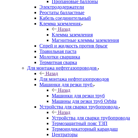
Пропановые баллоны
Электрододержатели
Реостаты балластные
Кабель соединительный
Клемма заземления
Назад
Клемма заземления
Магнитные клеммы заземления
Спрей и жидкость против брызг
Травильная паста
Молотки сварщика
Термитная сварка
Для монтажа нефтегазопроводов
Назад
Для монтажа нефтегазопроводов
Машинки для резки труб
Назад
Машинки для резки труб
Машины для резки труб Orbita
Устройства для сварки трубопровода
Назад
Устройства для сварки трубопровода
Термозащитный пояс ТЗП
Термоиндикаторный карандаш
Центраторы