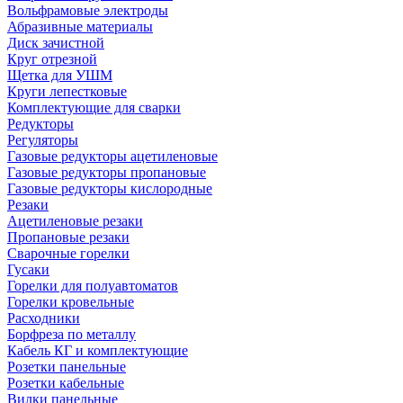
Вольфрамовые электроды
Абразивные материалы
Диск зачистной
Круг отрезной
Щетка для УШМ
Круги лепестковые
Комплектующие для сварки
Редукторы
Регуляторы
Газовые редукторы ацетиленовые
Газовые редукторы пропановые
Газовые редукторы кислородные
Резаки
Ацетиленовые резаки
Пропановые резаки
Сварочные горелки
Гусаки
Горелки для полуавтоматов
Горелки кровельные
Расходники
Борфреза по металлу
Кабель КГ и комплектующие
Розетки панельные
Розетки кабельные
Вилки панельные