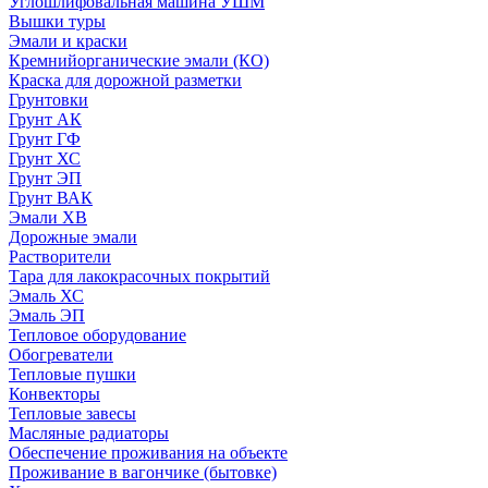
Углошлифовальная машина УШМ
Вышки туры
Эмали и краски
Кремнийорганические эмали (КО)
Краска для дорожной разметки
Грунтовки
Грунт АК
Грунт ГФ
Грунт ХС
Грунт ЭП
Грунт ВАК
Эмали ХВ
Дорожные эмали
Растворители
Тара для лакокрасочных покрытий
Эмаль ХС
Эмаль ЭП
Тепловое оборудование
Обогреватели
Тепловые пушки
Конвекторы
Тепловые завесы
Масляные радиаторы
Обеспечение проживания на объекте
Проживание в вагончике (бытовке)