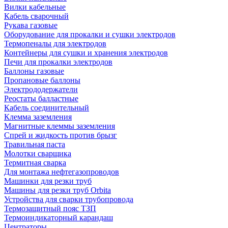
Вилки кабельные
Кабель сварочный
Рукава газовые
Оборудование для прокалки и сушки электродов
Термопеналы для электродов
Контейнеры для сушки и хранения электродов
Печи для прокалки электродов
Баллоны газовые
Пропановые баллоны
Электрододержатели
Реостаты балластные
Кабель соединительный
Клемма заземления
Магнитные клеммы заземления
Спрей и жидкость против брызг
Травильная паста
Молотки сварщика
Термитная сварка
Для монтажа нефтегазопроводов
Машинки для резки труб
Машины для резки труб Orbita
Устройства для сварки трубопровода
Термозащитный пояс ТЗП
Термоиндикаторный карандаш
Центраторы