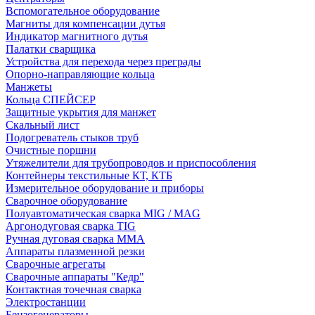
Вспомогательное оборудование
Магниты для компенсации дутья
Индикатор магнитного дутья
Палатки сварщика
Устройства для перехода через преграды
Опорно-направляющие кольца
Манжеты
Кольца СПЕЙСЕР
Защитные укрытия для манжет
Скальный лист
Подогреватель стыков труб
Очистные поршни
Утяжелители для трубопроводов и приспособления
Контейнеры текстильные КТ, КТБ
Измерительное оборудование и приборы
Сварочное оборудование
Полуавтоматическая сварка MIG / MAG
Аргонодуговая сварка TIG
Ручная дуговая сварка ММА
Аппараты плазменной резки
Сварочные агрегаты
Сварочные аппараты "Кедр"
Контактная точечная сварка
Электростанции
Бензогенераторы