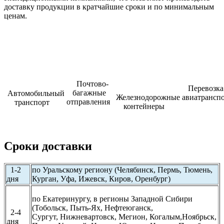
доставку продукции в кратчайшие сроки и по минимальным
ценам.
Почтово-
Перевозка
багажные
Автомобильный
Железнодорожные
авиатрансп
отправления
транспорт
контейнеры
Сроки доставки
1-2
по Уральскому региону (Челябинск, Пермь, Тюмень,
дня
Курган, Уфа, Ижевск, Киров, Оренбург)
по Екатеринургу, в регионы Западной Сибири
(Тобольск, Пыть-Ях, Нефтеюганск,
2-4
Сургут,
Нижневартовск, Мегион, Когалым,Ноябрьск,
дня