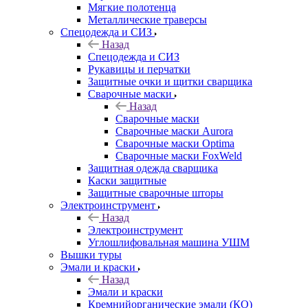
Мягкие полотенца
Металлические траверсы
Спецодежда и СИЗ
Назад
Спецодежда и СИЗ
Рукавицы и перчатки
Защитные очки и щитки сварщика
Сварочные маски
Назад
Сварочные маски
Сварочные маски Aurora
Сварочные маски Optima
Сварочные маски FoxWeld
Защитная одежда сварщика
Каски защитные
Защитные сварочные шторы
Электроинструмент
Назад
Электроинструмент
Углошлифовальная машина УШМ
Вышки туры
Эмали и краски
Назад
Эмали и краски
Кремнийорганические эмали (КО)