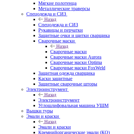
Мягкие полотенца
Металлические траверсы
Спецодежда и СИЗ
Назад
Спецодежда и СИЗ
Рукавицы и перчатки
Защитные очки и щитки сварщика
Сварочные маски
Назад
Сварочные маски
Сварочные маски Aurora
Сварочные маски Optima
Сварочные маски FoxWeld
Защитная одежда сварщика
Каски защитные
Защитные сварочные шторы
Электроинструмент
Назад
Электроинструмент
Углошлифовальная машина УШМ
Вышки туры
Эмали и краски
Назад
Эмали и краски
Кремнийорганические эмали (КО)