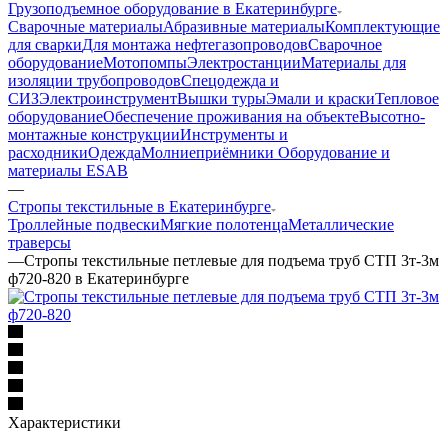
Грузоподъемное оборудование в Екатеринбурге
Сварочные материалы
Абразивные материалы
Комплектующие
для сварки
Для монтажа нефтегазопроводов
Сварочное
оборудование
Мотопомпы
Электростанции
Материалы для
изоляции трубопроводов
Спецодежда и
СИЗ
Электроинструмент
Вышки туры
Эмали и краски
Тепловое
оборудование
Обеспечение проживания на объекте
Высотно-
монтажные конструкции
Инструменты и
расходники
Одежда
Молниеприёмники
Оборудование и
материалы ESAB
—
Стропы текстильные в Екатеринбурге
Троллейные подвески
Мягкие полотенца
Металлические
траверсы
—
Стропы текстильные петлевые для подъема труб СТП 3т-3м
ф720-820 в Екатеринбурге
Характеристики