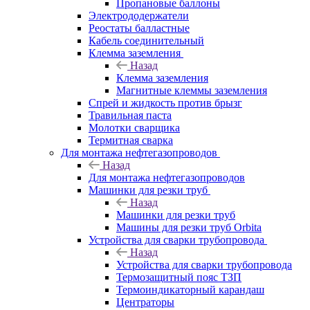
Пропановые баллоны
Электрододержатели
Реостаты балластные
Кабель соединительный
Клемма заземления
Назад
Клемма заземления
Магнитные клеммы заземления
Спрей и жидкость против брызг
Травильная паста
Молотки сварщика
Термитная сварка
Для монтажа нефтегазопроводов
Назад
Для монтажа нефтегазопроводов
Машинки для резки труб
Назад
Машинки для резки труб
Машины для резки труб Orbita
Устройства для сварки трубопровода
Назад
Устройства для сварки трубопровода
Термозащитный пояс ТЗП
Термоиндикаторный карандаш
Центраторы