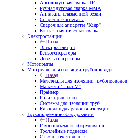
Аргонодуговая сварка TIG
Ручная дуговая сварка ММА
Аппараты плазменной резки
Сварочные агрегаты
Сварочные аппараты "Кедр"
Контактная точечная сварка
Электростанции
Назад
Электростанции
Бензогенераторы
Дизель генераторы
Мотопомпы
Материалы для изоляции трубопроводов
Назад
Материалы для изоляции трубопроводов
Манжета "Тиал-М"
Праймер
Ролик прикатной
Системы для изоляции труб
Карандаш для ремонта изоляции
Грузоподъемное оборудование
Назад
Грузоподъемное оборудование
Троллейные подвески
Стропы текстильные