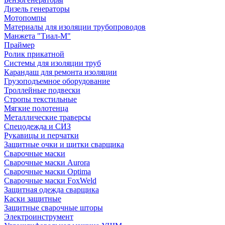
Дизель генераторы
Мотопомпы
Материалы для изоляции трубопроводов
Манжета "Тиал-М"
Праймер
Ролик прикатной
Системы для изоляции труб
Карандаш для ремонта изоляции
Грузоподъемное оборудование
Троллейные подвески
Стропы текстильные
Мягкие полотенца
Металлические траверсы
Спецодежда и СИЗ
Рукавицы и перчатки
Защитные очки и щитки сварщика
Сварочные маски
Сварочные маски Aurora
Сварочные маски Optima
Сварочные маски FoxWeld
Защитная одежда сварщика
Каски защитные
Защитные сварочные шторы
Электроинструмент