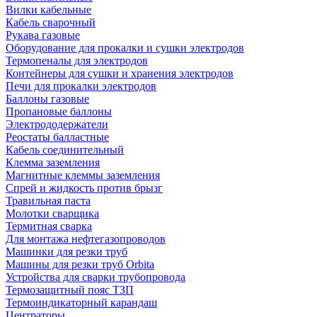
Вилки кабельные
Кабель сварочный
Рукава газовые
Оборудование для прокалки и сушки электродов
Термопеналы для электродов
Контейнеры для сушки и хранения электродов
Печи для прокалки электродов
Баллоны газовые
Пропановые баллоны
Электрододержатели
Реостаты балластные
Кабель соединительный
Клемма заземления
Магнитные клеммы заземления
Спрей и жидкость против брызг
Травильная паста
Молотки сварщика
Термитная сварка
Для монтажа нефтегазопроводов
Машинки для резки труб
Машины для резки труб Orbita
Устройства для сварки трубопровода
Термозащитный пояс ТЗП
Термоиндикаторный карандаш
Центраторы