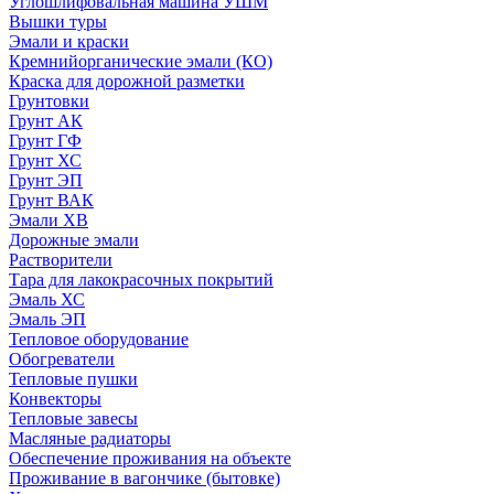
Углошлифовальная машина УШМ
Вышки туры
Эмали и краски
Кремнийорганические эмали (КО)
Краска для дорожной разметки
Грунтовки
Грунт АК
Грунт ГФ
Грунт ХС
Грунт ЭП
Грунт ВАК
Эмали ХВ
Дорожные эмали
Растворители
Тара для лакокрасочных покрытий
Эмаль ХС
Эмаль ЭП
Тепловое оборудование
Обогреватели
Тепловые пушки
Конвекторы
Тепловые завесы
Масляные радиаторы
Обеспечение проживания на объекте
Проживание в вагончике (бытовке)