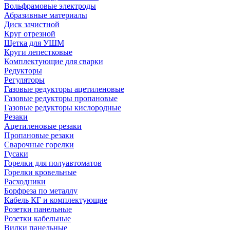
Вольфрамовые электроды
Абразивные материалы
Диск зачистной
Круг отрезной
Щетка для УШМ
Круги лепестковые
Комплектующие для сварки
Редукторы
Регуляторы
Газовые редукторы ацетиленовые
Газовые редукторы пропановые
Газовые редукторы кислородные
Резаки
Ацетиленовые резаки
Пропановые резаки
Сварочные горелки
Гусаки
Горелки для полуавтоматов
Горелки кровельные
Расходники
Борфреза по металлу
Кабель КГ и комплектующие
Розетки панельные
Розетки кабельные
Вилки панельные