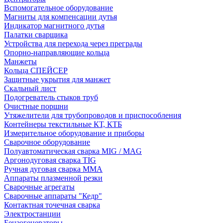
Вспомогательное оборудование
Магниты для компенсации дутья
Индикатор магнитного дутья
Палатки сварщика
Устройства для перехода через преграды
Опорно-направляющие кольца
Манжеты
Кольца СПЕЙСЕР
Защитные укрытия для манжет
Скальный лист
Подогреватель стыков труб
Очистные поршни
Утяжелители для трубопроводов и приспособления
Контейнеры текстильные КТ, КТБ
Измерительное оборудование и приборы
Сварочное оборудование
Полуавтоматическая сварка MIG / MAG
Аргонодуговая сварка TIG
Ручная дуговая сварка ММА
Аппараты плазменной резки
Сварочные агрегаты
Сварочные аппараты "Кедр"
Контактная точечная сварка
Электростанции
Бензогенераторы