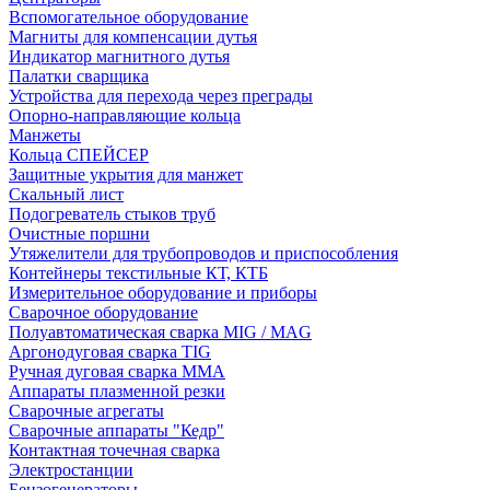
Вспомогательное оборудование
Магниты для компенсации дутья
Индикатор магнитного дутья
Палатки сварщика
Устройства для перехода через преграды
Опорно-направляющие кольца
Манжеты
Кольца СПЕЙСЕР
Защитные укрытия для манжет
Скальный лист
Подогреватель стыков труб
Очистные поршни
Утяжелители для трубопроводов и приспособления
Контейнеры текстильные КТ, КТБ
Измерительное оборудование и приборы
Сварочное оборудование
Полуавтоматическая сварка MIG / MAG
Аргонодуговая сварка TIG
Ручная дуговая сварка ММА
Аппараты плазменной резки
Сварочные агрегаты
Сварочные аппараты "Кедр"
Контактная точечная сварка
Электростанции
Бензогенераторы