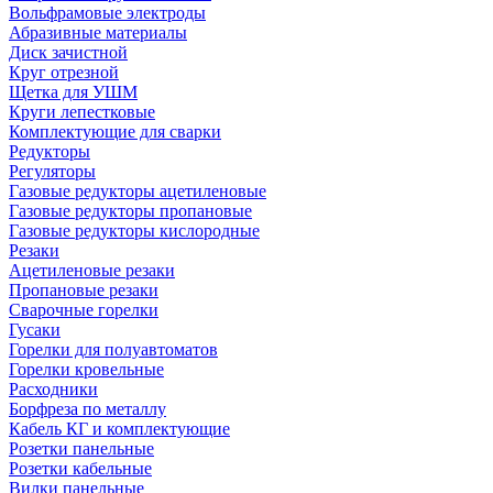
Вольфрамовые электроды
Абразивные материалы
Диск зачистной
Круг отрезной
Щетка для УШМ
Круги лепестковые
Комплектующие для сварки
Редукторы
Регуляторы
Газовые редукторы ацетиленовые
Газовые редукторы пропановые
Газовые редукторы кислородные
Резаки
Ацетиленовые резаки
Пропановые резаки
Сварочные горелки
Гусаки
Горелки для полуавтоматов
Горелки кровельные
Расходники
Борфреза по металлу
Кабель КГ и комплектующие
Розетки панельные
Розетки кабельные
Вилки панельные