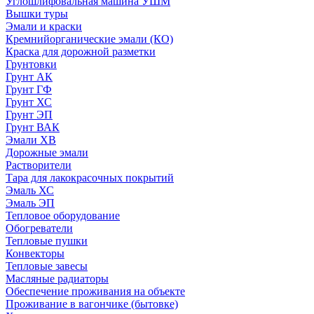
Углошлифовальная машина УШМ
Вышки туры
Эмали и краски
Кремнийорганические эмали (КО)
Краска для дорожной разметки
Грунтовки
Грунт АК
Грунт ГФ
Грунт ХС
Грунт ЭП
Грунт ВАК
Эмали ХВ
Дорожные эмали
Растворители
Тара для лакокрасочных покрытий
Эмаль ХС
Эмаль ЭП
Тепловое оборудование
Обогреватели
Тепловые пушки
Конвекторы
Тепловые завесы
Масляные радиаторы
Обеспечение проживания на объекте
Проживание в вагончике (бытовке)