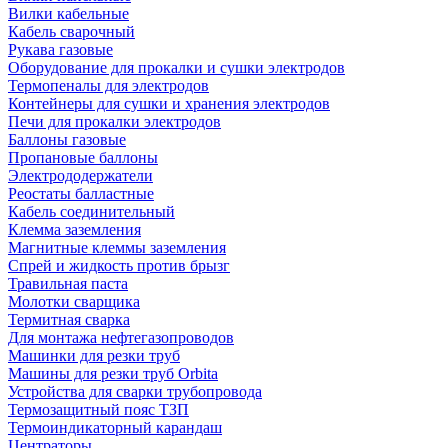
Вилки кабельные
Кабель сварочный
Рукава газовые
Оборудование для прокалки и сушки электродов
Термопеналы для электродов
Контейнеры для сушки и хранения электродов
Печи для прокалки электродов
Баллоны газовые
Пропановые баллоны
Электрододержатели
Реостаты балластные
Кабель соединительный
Клемма заземления
Магнитные клеммы заземления
Спрей и жидкость против брызг
Травильная паста
Молотки сварщика
Термитная сварка
Для монтажа нефтегазопроводов
Машинки для резки труб
Машины для резки труб Orbita
Устройства для сварки трубопровода
Термозащитный пояс ТЗП
Термоиндикаторный карандаш
Центраторы