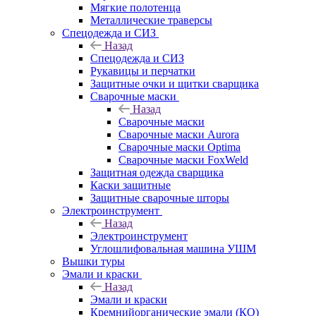
Мягкие полотенца
Металлические траверсы
Спецодежда и СИЗ
Назад
Спецодежда и СИЗ
Рукавицы и перчатки
Защитные очки и щитки сварщика
Сварочные маски
Назад
Сварочные маски
Сварочные маски Aurora
Сварочные маски Optima
Сварочные маски FoxWeld
Защитная одежда сварщика
Каски защитные
Защитные сварочные шторы
Электроинструмент
Назад
Электроинструмент
Углошлифовальная машина УШМ
Вышки туры
Эмали и краски
Назад
Эмали и краски
Кремнийорганические эмали (КО)