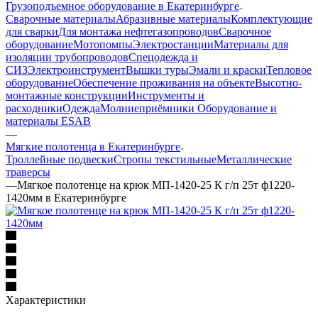
Грузоподъемное оборудование в Екатеринбурге
Сварочные материалы
Абразивные материалы
Комплектующие
для сварки
Для монтажа нефтегазопроводов
Сварочное
оборудование
Мотопомпы
Электростанции
Материалы для
изоляции трубопроводов
Спецодежда и
СИЗ
Электроинструмент
Вышки туры
Эмали и краски
Тепловое
оборудование
Обеспечение проживания на объекте
Высотно-
монтажные конструкции
Инструменты и
расходники
Одежда
Молниеприёмники
Оборудование и
материалы ESAB
—
Мягкие полотенца в Екатеринбурге
Троллейные подвески
Стропы текстильные
Металлические
траверсы
—
Мягкое полотенце на крюк МП-1420-25 К г/п 25т ф1220-
1420мм в Екатеринбурге
Характеристики