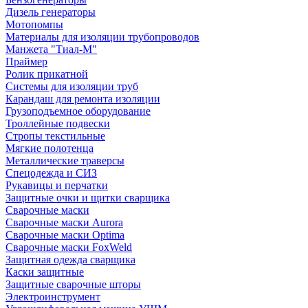
Дизель генераторы
Мотопомпы
Материалы для изоляции трубопроводов
Манжета "Тиал-М"
Праймер
Ролик прикатной
Системы для изоляции труб
Карандаш для ремонта изоляции
Грузоподъемное оборудование
Троллейные подвески
Стропы текстильные
Мягкие полотенца
Металлические траверсы
Спецодежда и СИЗ
Рукавицы и перчатки
Защитные очки и щитки сварщика
Сварочные маски
Сварочные маски Aurora
Сварочные маски Optima
Сварочные маски FoxWeld
Защитная одежда сварщика
Каски защитные
Защитные сварочные шторы
Электроинструмент