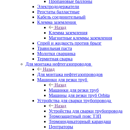
Пропановые баллоны
Электрододержатели
Реостаты балластные
Кабель соединительный
Клемма заземления
Назад
Клемма заземления
Магнитные клеммы заземления
Спрей и жидкость против брызг
Травильная паста
Молотки сварщика
Термитная сварка
Для монтажа нефтегазопроводов
Назад
Для монтажа нефтегазопроводов
Машинки для резки труб
Назад
Машинки для резки труб
Машины для резки труб Orbita
Устройства для сварки трубопровода
Назад
Устройства для сварки трубопровода
Термозащитный пояс ТЗП
Термоиндикаторный карандаш
Центраторы