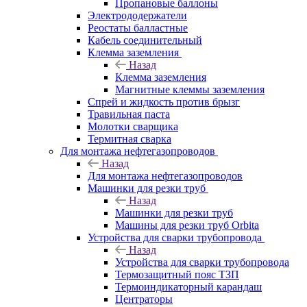
Пропановые баллоны
Электрододержатели
Реостаты балластные
Кабель соединительный
Клемма заземления
Назад
Клемма заземления
Магнитные клеммы заземления
Спрей и жидкость против брызг
Травильная паста
Молотки сварщика
Термитная сварка
Для монтажа нефтегазопроводов
Назад
Для монтажа нефтегазопроводов
Машинки для резки труб
Назад
Машинки для резки труб
Машины для резки труб Orbita
Устройства для сварки трубопровода
Назад
Устройства для сварки трубопровода
Термозащитный пояс ТЗП
Термоиндикаторный карандаш
Центраторы