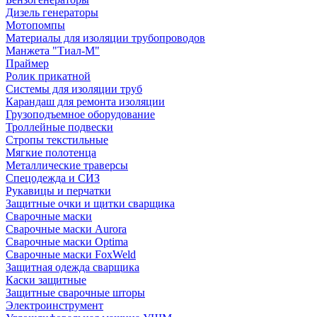
Дизель генераторы
Мотопомпы
Материалы для изоляции трубопроводов
Манжета "Тиал-М"
Праймер
Ролик прикатной
Системы для изоляции труб
Карандаш для ремонта изоляции
Грузоподъемное оборудование
Троллейные подвески
Стропы текстильные
Мягкие полотенца
Металлические траверсы
Спецодежда и СИЗ
Рукавицы и перчатки
Защитные очки и щитки сварщика
Сварочные маски
Сварочные маски Aurora
Сварочные маски Optima
Сварочные маски FoxWeld
Защитная одежда сварщика
Каски защитные
Защитные сварочные шторы
Электроинструмент