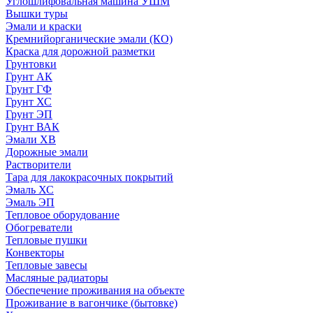
Углошлифовальная машина УШМ
Вышки туры
Эмали и краски
Кремнийорганические эмали (КО)
Краска для дорожной разметки
Грунтовки
Грунт АК
Грунт ГФ
Грунт ХС
Грунт ЭП
Грунт ВАК
Эмали ХВ
Дорожные эмали
Растворители
Тара для лакокрасочных покрытий
Эмаль ХС
Эмаль ЭП
Тепловое оборудование
Обогреватели
Тепловые пушки
Конвекторы
Тепловые завесы
Масляные радиаторы
Обеспечение проживания на объекте
Проживание в вагончике (бытовке)