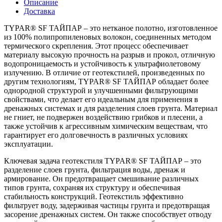
Описание
Доставка
TYPAR® SF ТАЙПАР – это нетканое полотно, изготовленное
из 100% полипропиленовых волокон, соединенных методом
термического скрепления. Этот процесс обеспечивает
материалу высокую прочность на разрыв и прокол, отличную
водопроницаемость и устойчивость к ультрафиолетовому
излучению. В отличие от геотекстилей, произведенных по
другим технологиям, TYPAR® SF ТАЙПАР обладает более
однородной структурой и улучшенными фильтрующими
свойствами, что делает его идеальным для применения в
дренажных системах и для разделения слоев грунта. Материал
не гниет, не подвержен воздействию грибков и плесени, а
также устойчив к агрессивным химическим веществам, что
гарантирует его долговечность в различных условиях
эксплуатации.
Ключевая задача геотекстиля TYPAR® SF ТАЙПАР – это
разделение слоев грунта, фильтрация воды, дренаж и
армирование. Он предотвращает смешивание различных
типов грунта, сохраняя их структуру и обеспечивая
стабильность конструкций. Геотекстиль эффективно
фильтрует воду, задерживая частицы грунта и предотвращая
засорение дренажных систем. Он также способствует отводу