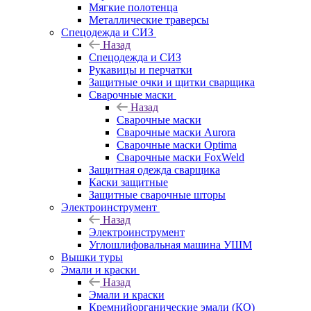
Мягкие полотенца
Металлические траверсы
Спецодежда и СИЗ
Назад
Спецодежда и СИЗ
Рукавицы и перчатки
Защитные очки и щитки сварщика
Сварочные маски
Назад
Сварочные маски
Сварочные маски Aurora
Сварочные маски Optima
Сварочные маски FoxWeld
Защитная одежда сварщика
Каски защитные
Защитные сварочные шторы
Электроинструмент
Назад
Электроинструмент
Углошлифовальная машина УШМ
Вышки туры
Эмали и краски
Назад
Эмали и краски
Кремнийорганические эмали (КО)