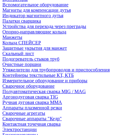
Вспомогательное оборудование
Магниты для компенсации дутья
Индикатор магнитного дутья
Палатки сварщика
Устройства для перехода через преграды
Опорно-направляющие кольца
Манжеты
Кольца СПЕЙСЕР
Защитные укрытия для манжет
Скальный лист
Подогреватель стыков труб
Очистные поршни
Утяжелители для трубопроводов и приспособления
Контейнеры текстильные КТ, КТБ
Измерительное оборудование и приборы
Сварочное оборудование
Полуавтоматическая сварка MIG / MAG
Аргонодуговая сварка TIG
Ручная дуговая сварка ММА
Аппараты плазменной резки
Сварочные агрегаты
Сварочные аппараты "Кедр"
Контактная точечная сварка
Электростанции
Бензогенераторы