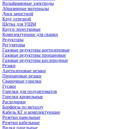
Вольфрамовые электроды
Абразивные материалы
Диск зачистной
Круг отрезной
Щетка для УШМ
Круги лепестковые
Комплектующие для сварки
Редукторы
Регуляторы
Газовые редукторы ацетиленовые
Газовые редукторы пропановые
Газовые редукторы кислородные
Резаки
Ацетиленовые резаки
Пропановые резаки
Сварочные горелки
Гусаки
Горелки для полуавтоматов
Горелки кровельные
Расходники
Борфреза по металлу
Кабель КГ и комплектующие
Розетки панельные
Розетки кабельные
Вилки панельные