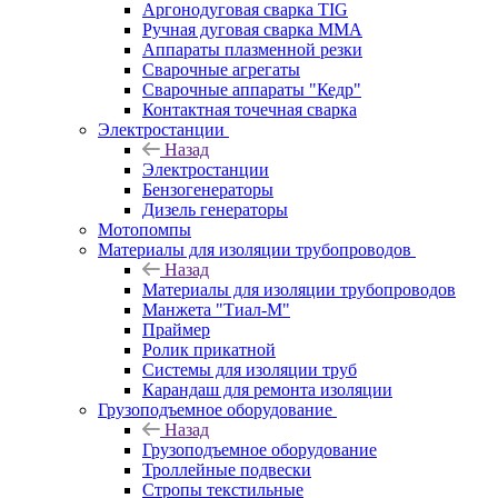
Аргонодуговая сварка TIG
Ручная дуговая сварка ММА
Аппараты плазменной резки
Сварочные агрегаты
Сварочные аппараты "Кедр"
Контактная точечная сварка
Электростанции
Назад
Электростанции
Бензогенераторы
Дизель генераторы
Мотопомпы
Материалы для изоляции трубопроводов
Назад
Материалы для изоляции трубопроводов
Манжета "Тиал-М"
Праймер
Ролик прикатной
Системы для изоляции труб
Карандаш для ремонта изоляции
Грузоподъемное оборудование
Назад
Грузоподъемное оборудование
Троллейные подвески
Стропы текстильные