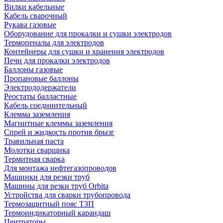
Вилки кабельные
Кабель сварочный
Рукава газовые
Оборудование для прокалки и сушки электродов
Термопеналы для электродов
Контейнеры для сушки и хранения электродов
Печи для прокалки электродов
Баллоны газовые
Пропановые баллоны
Электрододержатели
Реостаты балластные
Кабель соединительный
Клемма заземления
Магнитные клеммы заземления
Спрей и жидкость против брызг
Травильная паста
Молотки сварщика
Термитная сварка
Для монтажа нефтегазопроводов
Машинки для резки труб
Машины для резки труб Orbita
Устройства для сварки трубопровода
Термозащитный пояс ТЗП
Термоиндикаторный карандаш
Центраторы