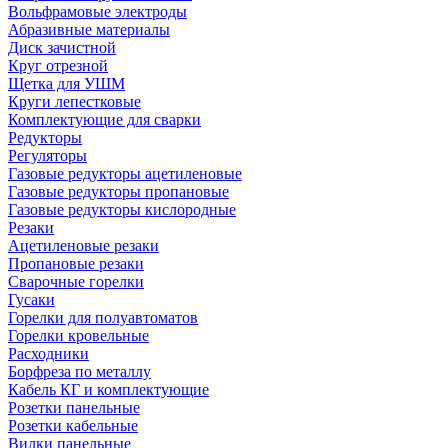
Вольфрамовые электроды
Абразивные материалы
Диск зачистной
Круг отрезной
Щетка для УШМ
Круги лепестковые
Комплектующие для сварки
Редукторы
Регуляторы
Газовые редукторы ацетиленовые
Газовые редукторы пропановые
Газовые редукторы кислородные
Резаки
Ацетиленовые резаки
Пропановые резаки
Сварочные горелки
Гусаки
Горелки для полуавтоматов
Горелки кровельные
Расходники
Борфреза по металлу
Кабель КГ и комплектующие
Розетки панельные
Розетки кабельные
Вилки панельные