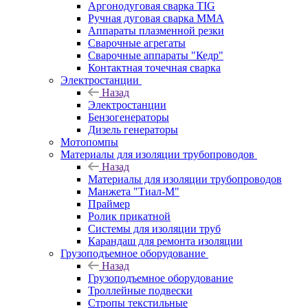
Аргонодуговая сварка TIG
Ручная дуговая сварка ММА
Аппараты плазменной резки
Сварочные агрегаты
Сварочные аппараты "Кедр"
Контактная точечная сварка
Электростанции
Назад
Электростанции
Бензогенераторы
Дизель генераторы
Мотопомпы
Материалы для изоляции трубопроводов
Назад
Материалы для изоляции трубопроводов
Манжета "Тиал-М"
Праймер
Ролик прикатной
Системы для изоляции труб
Карандаш для ремонта изоляции
Грузоподъемное оборудование
Назад
Грузоподъемное оборудование
Троллейные подвески
Стропы текстильные