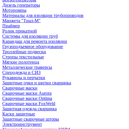
Дизель генераторы
Мотопомпы
Материалы для изоляции трубопроводов
Манжета "Тиал-М"
Праймер
Ролик прикатной
Системы для изоляции труб
Карандаш для ремонта изоляции
Грузоподъемное оборудование
Троллейные подвески
Стропы текстильные
Мягкие полотенца
Металлические траверсы
Спецодежда и СИЗ
Рукавицы и перчатки
Защитные очки и щитки сварщика
Сварочные маски
Сварочные маски Aurora
Сварочные маски Optima
Сварочные маски FoxWeld
Защитная одежда сварщика
Каски защитные
Защитные сварочные шторы
Электроинструмент