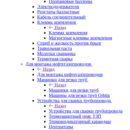
Пропановые баллоны
Электрододержатели
Реостаты балластные
Кабель соединительный
Клемма заземления
Назад
Клемма заземления
Магнитные клеммы заземления
Спрей и жидкость против брызг
Травильная паста
Молотки сварщика
Термитная сварка
Для монтажа нефтегазопроводов
Назад
Для монтажа нефтегазопроводов
Машинки для резки труб
Назад
Машинки для резки труб
Машины для резки труб Orbita
Устройства для сварки трубопровода
Назад
Устройства для сварки трубопровода
Термозащитный пояс ТЗП
Термоиндикаторный карандаш
Центраторы