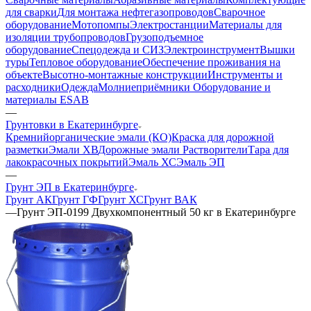
для сварки
Для монтажа нефтегазопроводов
Сварочное
оборудование
Мотопомпы
Электростанции
Материалы для
изоляции трубопроводов
Грузоподъемное
оборудование
Спецодежда и СИЗ
Электроинструмент
Вышки
туры
Тепловое оборудование
Обеспечение проживания на
объекте
Высотно-монтажные конструкции
Инструменты и
расходники
Одежда
Молниеприёмники
Оборудование и
материалы ESAB
—
Грунтовки в Екатеринбурге
Кремнийорганические эмали (КО)
Краска для дорожной
разметки
Эмали ХВ
Дорожные эмали
Растворители
Тара для
лакокрасочных покрытий
Эмаль ХС
Эмаль ЭП
—
Грунт ЭП в Екатеринбурге
Грунт АК
Грунт ГФ
Грунт ХС
Грунт ВАК
—
Грунт ЭП-0199 Двухкомпонентный 50 кг в Екатеринбурге