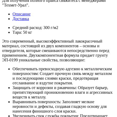
Для получения полного прайса свяжитесь с менеджерами
"Техмет-Урал".
Описание
Доставка
Средний расход: 300 г/м2
Тара: 50 кг
Это современный, высокоэффективный лакокрасочный
материал, состоящий из двух компонентов – основы и
отвердителя, которые смешиваются непосредственно перед
применением. Двухкомпонентная формула придает грунту
ЭП-0199 уникальные свойства, позволяющие:
Обеспечивать превосходную адгезию к металлическим
поверхностям: Создает прочную связь между металлом
и последующими слоями краски, предотвращая
отслаивание и вздутие покрытия.
Защищать от коррозии и ржавчины: Образует барьер,
препятствующий проникновению влаги и агрессивных
веществ к металлу.
Выравнивать поверхность: Заполняет мелкие
неровности и дефекты, создавая гладкую основу для
нанесения финишного слоя краски.
Увеличивать срок службы покрытия: Предотвращает