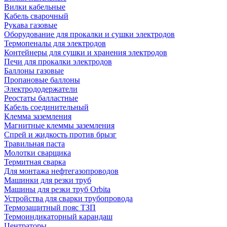
Вилки кабельные
Кабель сварочный
Рукава газовые
Оборудование для прокалки и сушки электродов
Термопеналы для электродов
Контейнеры для сушки и хранения электродов
Печи для прокалки электродов
Баллоны газовые
Пропановые баллоны
Электрододержатели
Реостаты балластные
Кабель соединительный
Клемма заземления
Магнитные клеммы заземления
Спрей и жидкость против брызг
Травильная паста
Молотки сварщика
Термитная сварка
Для монтажа нефтегазопроводов
Машинки для резки труб
Машины для резки труб Orbita
Устройства для сварки трубопровода
Термозащитный пояс ТЗП
Термоиндикаторный карандаш
Центраторы