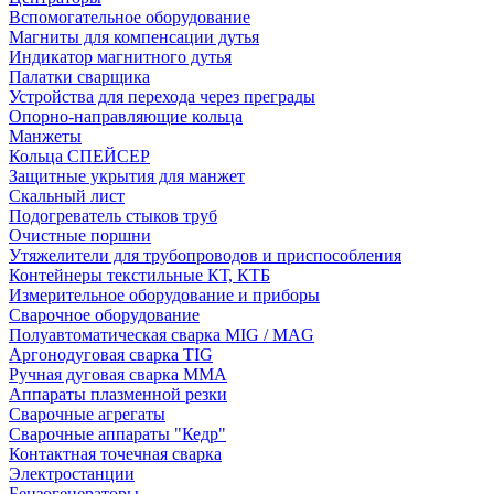
Вспомогательное оборудование
Магниты для компенсации дутья
Индикатор магнитного дутья
Палатки сварщика
Устройства для перехода через преграды
Опорно-направляющие кольца
Манжеты
Кольца СПЕЙСЕР
Защитные укрытия для манжет
Скальный лист
Подогреватель стыков труб
Очистные поршни
Утяжелители для трубопроводов и приспособления
Контейнеры текстильные КТ, КТБ
Измерительное оборудование и приборы
Сварочное оборудование
Полуавтоматическая сварка MIG / MAG
Аргонодуговая сварка TIG
Ручная дуговая сварка ММА
Аппараты плазменной резки
Сварочные агрегаты
Сварочные аппараты "Кедр"
Контактная точечная сварка
Электростанции
Бензогенераторы