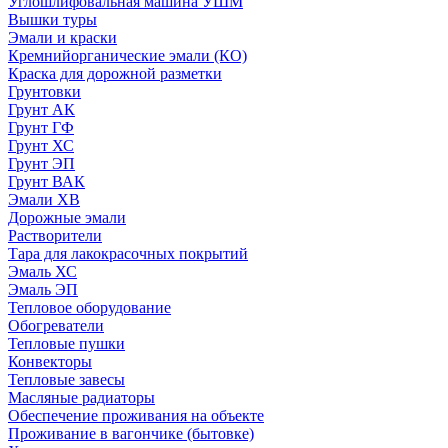
Углошлифовальная машина УШМ
Вышки туры
Эмали и краски
Кремнийорганические эмали (КО)
Краска для дорожной разметки
Грунтовки
Грунт АК
Грунт ГФ
Грунт ХС
Грунт ЭП
Грунт ВАК
Эмали ХВ
Дорожные эмали
Растворители
Тара для лакокрасочных покрытий
Эмаль ХС
Эмаль ЭП
Тепловое оборудование
Обогреватели
Тепловые пушки
Конвекторы
Тепловые завесы
Масляные радиаторы
Обеспечение проживания на объекте
Проживание в вагончике (бытовке)