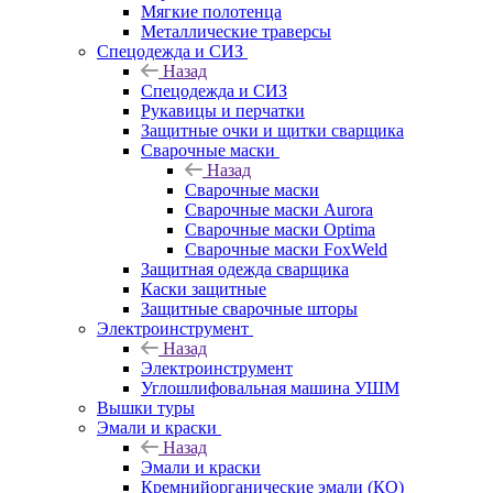
Мягкие полотенца
Металлические траверсы
Спецодежда и СИЗ
Назад
Спецодежда и СИЗ
Рукавицы и перчатки
Защитные очки и щитки сварщика
Сварочные маски
Назад
Сварочные маски
Сварочные маски Aurora
Сварочные маски Optima
Сварочные маски FoxWeld
Защитная одежда сварщика
Каски защитные
Защитные сварочные шторы
Электроинструмент
Назад
Электроинструмент
Углошлифовальная машина УШМ
Вышки туры
Эмали и краски
Назад
Эмали и краски
Кремнийорганические эмали (КО)