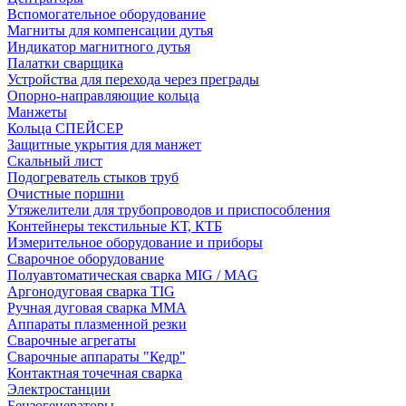
Вспомогательное оборудование
Магниты для компенсации дутья
Индикатор магнитного дутья
Палатки сварщика
Устройства для перехода через преграды
Опорно-направляющие кольца
Манжеты
Кольца СПЕЙСЕР
Защитные укрытия для манжет
Скальный лист
Подогреватель стыков труб
Очистные поршни
Утяжелители для трубопроводов и приспособления
Контейнеры текстильные КТ, КТБ
Измерительное оборудование и приборы
Сварочное оборудование
Полуавтоматическая сварка MIG / MAG
Аргонодуговая сварка TIG
Ручная дуговая сварка ММА
Аппараты плазменной резки
Сварочные агрегаты
Сварочные аппараты "Кедр"
Контактная точечная сварка
Электростанции
Бензогенераторы