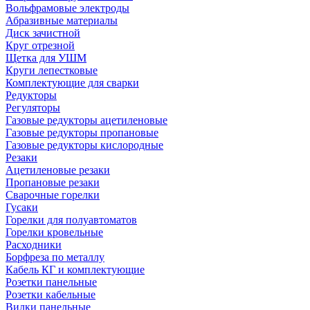
Вольфрамовые электроды
Абразивные материалы
Диск зачистной
Круг отрезной
Щетка для УШМ
Круги лепестковые
Комплектующие для сварки
Редукторы
Регуляторы
Газовые редукторы ацетиленовые
Газовые редукторы пропановые
Газовые редукторы кислородные
Резаки
Ацетиленовые резаки
Пропановые резаки
Сварочные горелки
Гусаки
Горелки для полуавтоматов
Горелки кровельные
Расходники
Борфреза по металлу
Кабель КГ и комплектующие
Розетки панельные
Розетки кабельные
Вилки панельные