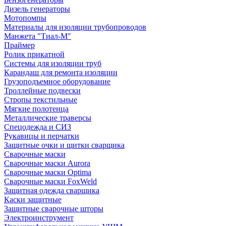
Дизель генераторы
Мотопомпы
Материалы для изоляции трубопроводов
Манжета "Тиал-М"
Праймер
Ролик прикатной
Системы для изоляции труб
Карандаш для ремонта изоляции
Грузоподъемное оборудование
Троллейные подвески
Стропы текстильные
Мягкие полотенца
Металлические траверсы
Спецодежда и СИЗ
Рукавицы и перчатки
Защитные очки и щитки сварщика
Сварочные маски
Сварочные маски Aurora
Сварочные маски Optima
Сварочные маски FoxWeld
Защитная одежда сварщика
Каски защитные
Защитные сварочные шторы
Электроинструмент