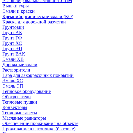
Углошлифовальная машина УШМ
Вышки туры
Эмали и краски
Кремнийорганические эмали (КО)
Краска для дорожной разметки
Грунтовки
Грунт АК
Грунт ГФ
Грунт ХС
Грунт ЭП
Грунт ВАК
Эмали ХВ
Дорожные эмали
Растворители
Тара для лакокрасочных покрытий
Эмаль ХС
Эмаль ЭП
Тепловое оборудование
Обогреватели
Тепловые пушки
Конвекторы
Тепловые завесы
Масляные радиаторы
Обеспечение проживания на объекте
Проживание в вагончике (бытовке)