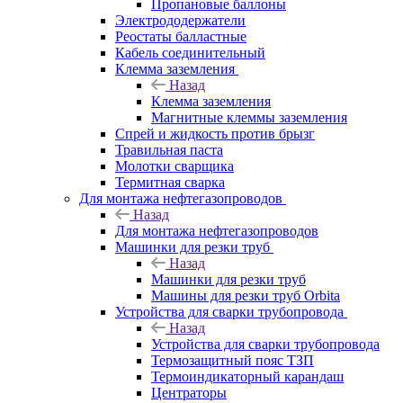
Пропановые баллоны
Электрододержатели
Реостаты балластные
Кабель соединительный
Клемма заземления
Назад
Клемма заземления
Магнитные клеммы заземления
Спрей и жидкость против брызг
Травильная паста
Молотки сварщика
Термитная сварка
Для монтажа нефтегазопроводов
Назад
Для монтажа нефтегазопроводов
Машинки для резки труб
Назад
Машинки для резки труб
Машины для резки труб Orbita
Устройства для сварки трубопровода
Назад
Устройства для сварки трубопровода
Термозащитный пояс ТЗП
Термоиндикаторный карандаш
Центраторы