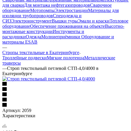
для сварки
Для монтажа нефтегазопроводов
Сварочное
оборудование
Мотопомпы
Электростанции
Материалы для
изоляции трубопроводов
Спецодежда и
СИЗ
Электроинструмент
Вышки туры
Эмали и краски
Тепловое
оборудование
Обеспечение проживания на объекте
Высотно-
монтажные конструкции
Инструменты и
расходники
Одежда
Молниеприёмники
Оборудование и
материалы ESAB
—
Стропы текстильные в Екатеринбурге
Троллейные подвески
Мягкие полотенца
Металлические
траверсы
—
Строп текстильный петлевой СТП-4,0/4000 в
Екатеринбурге
Артикул:
2059
Характеристики