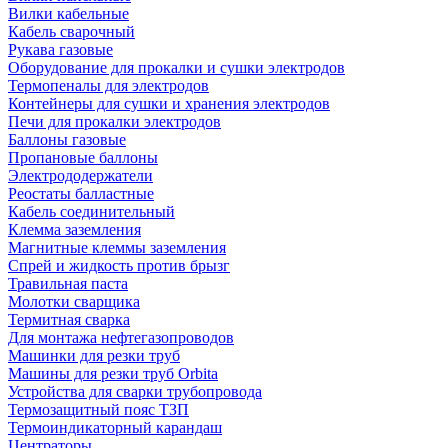
Вилки кабельные
Кабель сварочный
Рукава газовые
Оборудование для прокалки и сушки электродов
Термопеналы для электродов
Контейнеры для сушки и хранения электродов
Печи для прокалки электродов
Баллоны газовые
Пропановые баллоны
Электрододержатели
Реостаты балластные
Кабель соединительный
Клемма заземления
Магнитные клеммы заземления
Спрей и жидкость против брызг
Травильная паста
Молотки сварщика
Термитная сварка
Для монтажа нефтегазопроводов
Машинки для резки труб
Машины для резки труб Orbita
Устройства для сварки трубопровода
Термозащитный пояс ТЗП
Термоиндикаторный карандаш
Центраторы