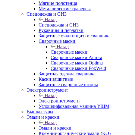
Мягкие полотенца
Металлические траверсы
Спецодежда и СИЗ
Назад
Спецодежда и СИЗ
Рукавицы и перчатки
Защитные очки и щитки сварщика
Сварочные маски
Назад
Сварочные маски
Сварочные маски Aurora
Сварочные маски Optima
Сварочные маски FoxWeld
Защитная одежда сварщика
Каски защитные
Защитные сварочные шторы
Электроинструмент
Назад
Электроинструмент
Углошлифовальная машина УШМ
Вышки туры
Эмали и краски
Назад
Эмали и краски
Кремнийорганические эмали (КО)