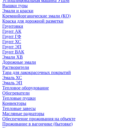
Углошлифовальная машина УШМ
Вышки туры
Эмали и краски
Кремнийорганические эмали (КО)
Краска для дорожной разметки
Грунтовки
Грунт АК
Грунт ГФ
Грунт ХС
Грунт ЭП
Грунт ВАК
Эмали ХВ
Дорожные эмали
Растворители
Тара для лакокрасочных покрытий
Эмаль ХС
Эмаль ЭП
Тепловое оборудование
Обогреватели
Тепловые пушки
Конвекторы
Тепловые завесы
Масляные радиаторы
Обеспечение проживания на объекте
Проживание в вагончике (бытовке)