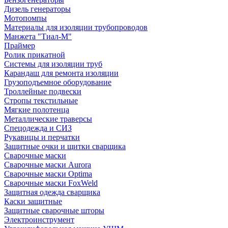
Дизель генераторы
Мотопомпы
Материалы для изоляции трубопроводов
Манжета "Тиал-М"
Праймер
Ролик прикатной
Системы для изоляции труб
Карандаш для ремонта изоляции
Грузоподъемное оборудование
Троллейные подвески
Стропы текстильные
Мягкие полотенца
Металлические траверсы
Спецодежда и СИЗ
Рукавицы и перчатки
Защитные очки и щитки сварщика
Сварочные маски
Сварочные маски Aurora
Сварочные маски Optima
Сварочные маски FoxWeld
Защитная одежда сварщика
Каски защитные
Защитные сварочные шторы
Электроинструмент