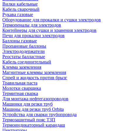
Вилки кабельные
Кабель сварочный
Рукава газовые
Оборудование для прокалки и сушки электродов
Термопеналы для электродов
Контейнеры для сушки и хранения электродов
Печи для прокалки электродов
Баллоны газовые
Пропановые баллоны
Электрододержатели
Реостаты балластные
Кабель соединительный
Клемма заземления
Магнитные клеммы заземления
Спрей и жидкость против брызг
Травильная паста
Молотки сварщика
Термитная сварка
Для монтажа нефтегазопроводов
Машинки для резки труб
Машины для резки труб Orbita
Устройства для сварки трубопровода
Термозащитный пояс ТЗП
Термоиндикаторный карандаш
Центраторы