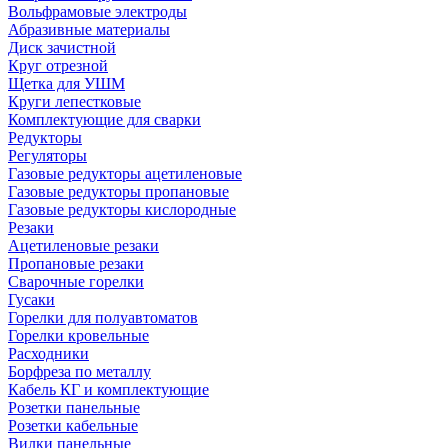
Вольфрамовые электроды
Абразивные материалы
Диск зачистной
Круг отрезной
Щетка для УШМ
Круги лепестковые
Комплектующие для сварки
Редукторы
Регуляторы
Газовые редукторы ацетиленовые
Газовые редукторы пропановые
Газовые редукторы кислородные
Резаки
Ацетиленовые резаки
Пропановые резаки
Сварочные горелки
Гусаки
Горелки для полуавтоматов
Горелки кровельные
Расходники
Борфреза по металлу
Кабель КГ и комплектующие
Розетки панельные
Розетки кабельные
Вилки панельные