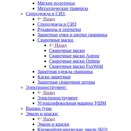
Мягкие полотенца
Металлические траверсы
Спецодежда и СИЗ
Назад
Спецодежда и СИЗ
Рукавицы и перчатки
Защитные очки и щитки сварщика
Сварочные маски
Назад
Сварочные маски
Сварочные маски Aurora
Сварочные маски Optima
Сварочные маски FoxWeld
Защитная одежда сварщика
Каски защитные
Защитные сварочные шторы
Электроинструмент
Назад
Электроинструмент
Углошлифовальная машина УШМ
Вышки туры
Эмали и краски
Назад
Эмали и краски
Кремнийорганические эмали (КО)