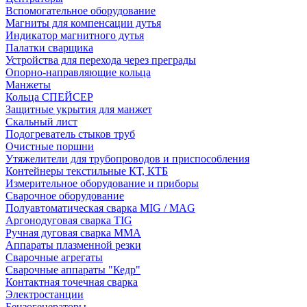
Вспомогательное оборудование
Магниты для компенсации дутья
Индикатор магнитного дутья
Палатки сварщика
Устройства для перехода через преграды
Опорно-направляющие кольца
Манжеты
Кольца СПЕЙСЕР
Защитные укрытия для манжет
Скальный лист
Подогреватель стыков труб
Очистные поршни
Утяжелители для трубопроводов и приспособления
Контейнеры текстильные КТ, КТБ
Измерительное оборудование и приборы
Сварочное оборудование
Полуавтоматическая сварка MIG / MAG
Аргонодуговая сварка TIG
Ручная дуговая сварка ММА
Аппараты плазменной резки
Сварочные агрегаты
Сварочные аппараты "Кедр"
Контактная точечная сварка
Электростанции
Бензогенераторы