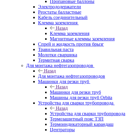
Пропановые баллоны
Электрододержатели
Реостаты балластные
Кабель соединительный
Клемма заземления
Назад
Клемма заземления
Магнитные клеммы заземления
Спрей и жидкость против брызг
Травильная паста
Молотки сварщика
Термитная сварка
Для монтажа нефтегазопроводов
Назад
Для монтажа нефтегазопроводов
Машинки для резки труб
Назад
Машинки для резки труб
Машины для резки труб Orbita
Устройства для сварки трубопровода
Назад
Устройства для сварки трубопровода
Термозащитный пояс ТЗП
Термоиндикаторный карандаш
Центраторы