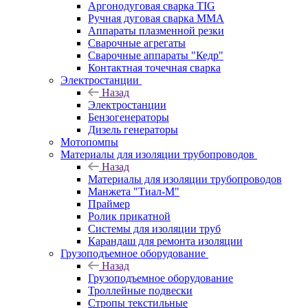
Аргонодуговая сварка TIG
Ручная дуговая сварка ММА
Аппараты плазменной резки
Сварочные агрегаты
Сварочные аппараты "Кедр"
Контактная точечная сварка
Электростанции
Назад
Электростанции
Бензогенераторы
Дизель генераторы
Мотопомпы
Материалы для изоляции трубопроводов
Назад
Материалы для изоляции трубопроводов
Манжета "Тиал-М"
Праймер
Ролик прикатной
Системы для изоляции труб
Карандаш для ремонта изоляции
Грузоподъемное оборудование
Назад
Грузоподъемное оборудование
Троллейные подвески
Стропы текстильные